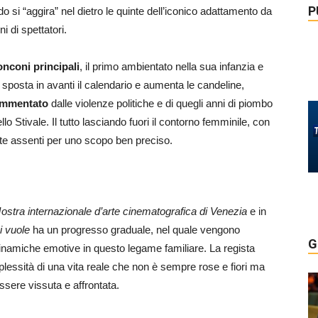
P
do si “aggira” nel dietro le quinte dell’iconico adattamento da
i di spettatori.
onconi principali
, il primo ambientato nella sua infanzia e
 sposta in avanti il calendario e aumenta le candeline,
ammentato
dalle violenze politiche e di quegli anni di piombo
o Stivale. Il tutto lasciando fuori il contorno femminile, con
te assenti per uno scopo ben preciso.
ostra internazionale d’arte cinematografica di Venezia
e in
i vuole
ha un progresso graduale, nel quale vengono
G
 dinamiche emotive in questo legame familiare. La regista
lessità di una vita reale che non è sempre rose e fiori ma
essere vissuta e affrontata.