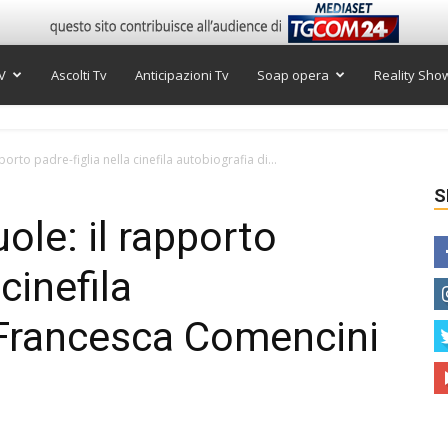
V
Ascolti Tv
Anticipazioni Tv
Soap opera
Reality Sho
porto padre-figlia nella cinefila autobiografia di...
S
uole: il rapporto
 cinefila
 Francesca Comencini