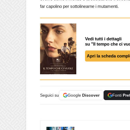
far capolino per sottolinearne i mutamenti.
Vedi tutti i dettagli
su "Il tempo che ci vu
Apri la scheda compl
Seguici su
Google
Discover
Fonti
Pre