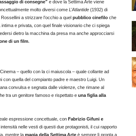
assaggio di consegne”
e dove la Settima Arte viene
concettualmente molto diversi come
L’Atlantide
(1932) di
Rossellini a strizzare l’occhio a quel
pubblico cinefilo
che
intima e privata, con quel finale visionario che ci spiega
 sedersi dietro la macchina da presa ma anche approcciarsi
one di un film
.
il Cinema – quello con la ci maiuscola – quale collante ad
ni con quella del compianto padre e maestro Luigi. Un
iana convulsa e segnata dalle violenze, che rimane al
he tra un genitore famoso e rispettato e
una figlia alla
eale espressione concettuale, con
Fabrizio Gifuni e
ntensità nelle vesti di questi due protagonisti, il cui rapporto
da, mentre la
magia della Settima Arte
è sempre lì pronta a