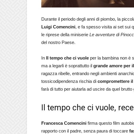
Durante il periodo degli anni di piombo, la picc
Luigi Comencini
, e fa spesso visita ai set sui
le riprese della miniserie
Le avventure di Pinocc
del nostro Paese.
In
Il tempo che ci vuole
per la bambina non è se
ma a legarli è soprattutto il
grande amore per i
ragazza ribelle, entrando negli ambienti anarchi
tossicodipendenza rischia di
compromettere il
farà di tutto per aiutarla ad uscire da quel brutto 
Il tempo che ci vuole, rec
Francesca Comencini
firma questo film autobio
rapporto con il padre, senza paura di toccare
fa