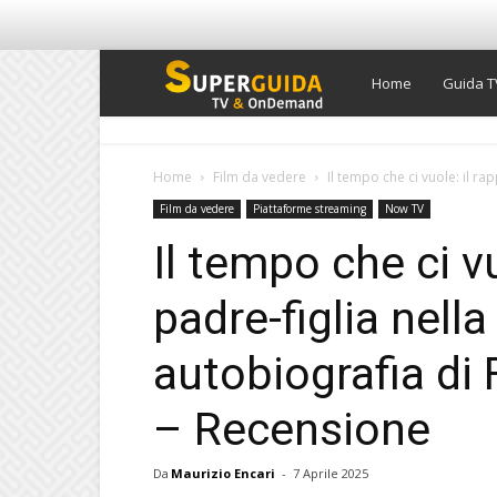
Super
Home
Guida T
Guida
Home
Film da vedere
Il tempo che ci vuole: il rap
Film da vedere
Piattaforme streaming
Now TV
TV
Il tempo che ci v
padre-figlia nella
autobiografia di
– Recensione
Da
Maurizio Encari
-
7 Aprile 2025