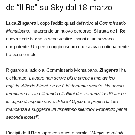
de “Il Re” su Sky dal 18 marzo
Luca Zingaretti
, dopo l’addio quasi definitivo al
Commissario
Montalbano
, intraprende un nuovo percorso. Si tratta de
Il Re
,
nuova serie tv che lo vede vestire i panni di un sovrano
onnipotente. Un personaggio oscuro che scava continuamente
tra bene e male.
Riguardo all’addio al Commissario Montalbano,
Zingaretti
ha
dichiarato:
“L’autore non scrive più e anche il mio amico
regista, Alberto Sironi, se ne è tristemente andato. Ha senso
terminare la saga filmando gli ultimi due romanzi inediti anche
in segno di rispetto verso di loro? Oppure è proprio la loro
mancanza a suggerire un rispettoso silenzio? Propendo per la
seconda ipotesi”.
L’incipit de
Il Re
si apre con queste parole:
“Meglio se mi dite