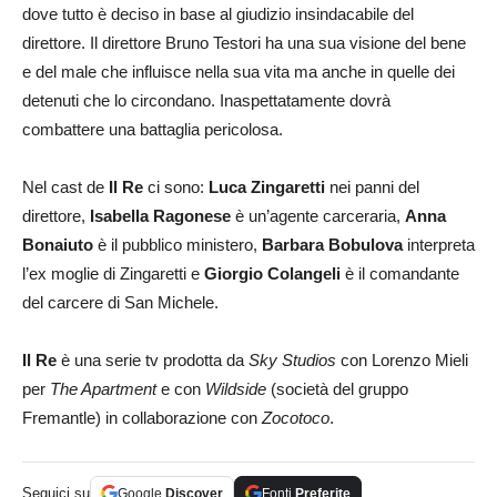
dove tutto è deciso in base al giudizio insindacabile del
direttore. Il direttore Bruno Testori ha una sua visione del bene
e del male che influisce nella sua vita ma anche in quelle dei
detenuti che lo circondano. Inaspettatamente dovrà
combattere una battaglia pericolosa.
Nel cast de
Il Re
ci sono:
Luca Zingaretti
nei panni del
direttore,
Isabella Ragonese
è un’agente carceraria,
Anna
Bonaiuto
è il pubblico ministero,
Barbara Bobulova
interpreta
l’ex moglie di Zingaretti e
Giorgio Colangeli
è il comandante
del carcere di San Michele.
Il Re
è una serie tv prodotta da
Sky Studios
con Lorenzo Mieli
per
The Apartment
e con
Wildside
(società del gruppo
Fremantle) in collaborazione con
Zocotoco
.
Seguici su
Google
Discover
Fonti
Preferite