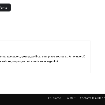
ferite
nema, spettacolo, gossip, politica, e mi piace sognare... Amo tutto ciò
via web seguo programmi americani e argentini.
Chi siamo
Lo staff
Contatta la redazi