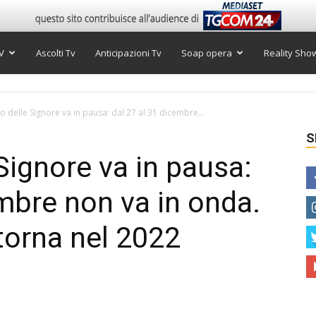
V
Ascolti Tv
Anticipazioni Tv
Soap opera
Reality Sho
so delle Signore va in pausa: dal 27 al 31 dicembre...
S
 Signore va in pausa:
embre non va in onda.
 torna nel 2022