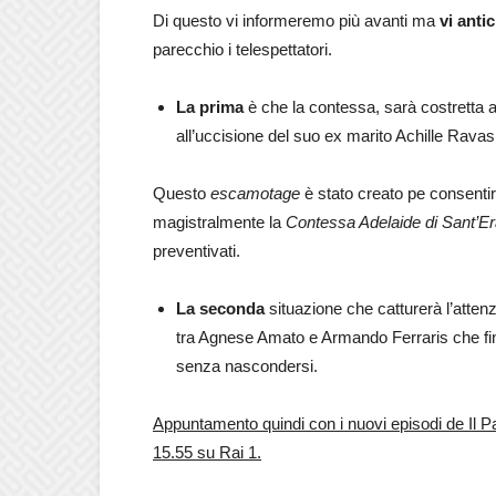
Di questo vi informeremo più avanti ma
vi anti
parecchio i telespettatori.
La prima
è che la contessa, sarà costretta a 
all’uccisione del suo ex marito Achille Ravasi
Questo
escamotage
è stato creato pe consentire
magistralmente la
Contessa Adelaide di Sant’E
preventivati.
La seconda
situazione che catturerà l’attenz
tra Agnese Amato e Armando Ferraris che fina
senza nascondersi.
Appuntamento quindi con i nuovi episodi de Il Pa
15.55 su Rai 1.