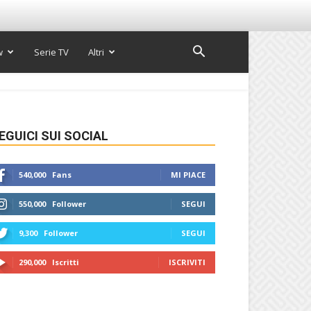
w
Serie TV
Altri
EGUICI SUI SOCIAL
540,000
Fans
MI PIACE
550,000
Follower
SEGUI
9,300
Follower
SEGUI
290,000
Iscritti
ISCRIVITI