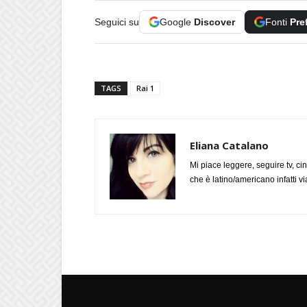
Seguici su
Google
Discover
Fonti
Pre
TAGS
Rai 1
Eliana Catalano
Mi piace leggere, seguire tv, ci
che è latino/americano infatti 