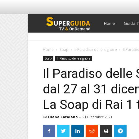
Super
Home
Guida T
Guida
Home
Soap
Il Paradiso delle signore
Il Paradi
Soap
Il Paradiso delle signore
TV
Il Paradiso delle
dal 27 al 31 dic
La Soap di Rai 1
Da
Eliana Catalano
-
21 Dicembre 2021