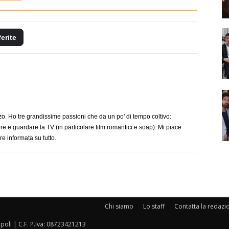
ferite
o. Ho tre grandissime passioni che da un po' di tempo coltivo:
re e guardare la TV (in particolare film romantici e soap). Mi piace
e informata su tutto.
Chi siamo
Lo staff
Contatta la redazi
oli | C.F. P.Iva: 08723421213