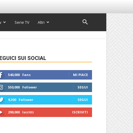
w
Serie TV
Altri
EGUICI SUI SOCIAL
540,000
Fans
MI PIACE
550,000
Follower
SEGUI
9,300
Follower
SEGUI
290,000
Iscritti
ISCRIVITI