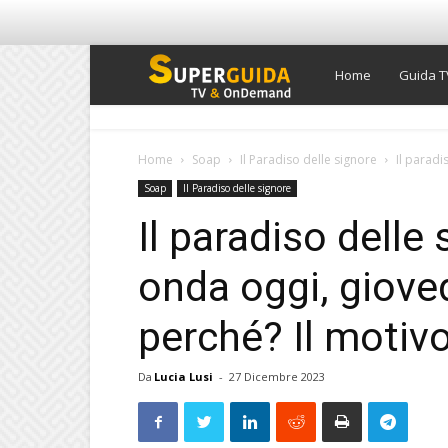
Super
Home
Guida T
Guida
Home
Soap
Il Paradiso delle signore
Il paradi
Soap
Il Paradiso delle signore
TV
Il paradiso delle
onda oggi, giove
perché? Il motiv
Da
Lucia Lusi
-
27 Dicembre 2023