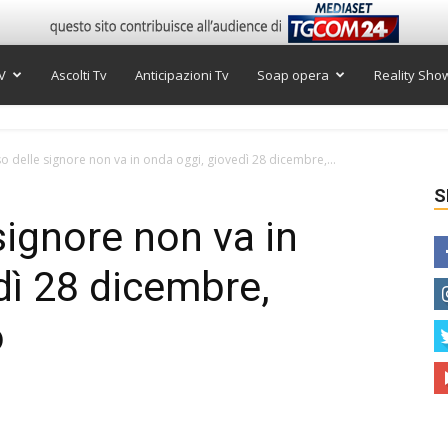
V
Ascolti Tv
Anticipazioni Tv
Soap opera
Reality Sho
so delle signore non va in onda oggi, giovedì 28 dicembre,...
S
 signore non va in
dì 28 dicembre,
o