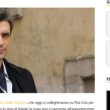
G
F
diso delle Signore
, che oggi si collegheranno su Rai Uno per
po lo stop di Natale la soap non si presenta all’appuntamento