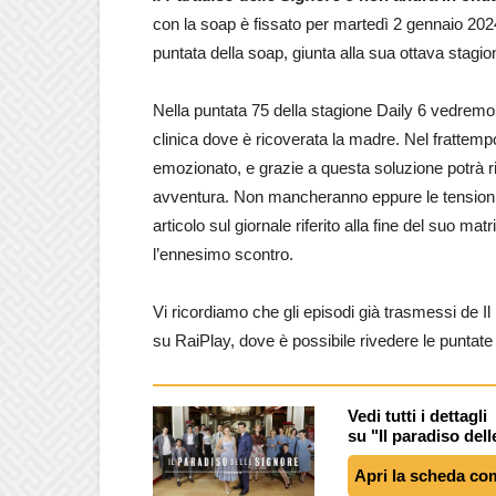
con la soap è fissato per martedì 2 gennaio 20
puntata della soap, giunta alla sua ottava stagio
Nella puntata 75 della stagione Daily 6 vedremo 
clinica dove è ricoverata la madre. Nel frattempo
emozionato, e grazie a questa soluzione potrà 
avventura. Non mancheranno eppure le tensioni t
articolo sul giornale riferito alla fine del suo ma
l’ennesimo scontro.
Vi ricordiamo che gli episodi già trasmessi de I
su RaiPlay, dove è possibile rivedere le puntat
Vedi tutti i dettagli
su "Il paradiso del
Apri la scheda co