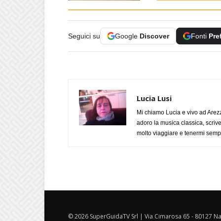
Seguici su
Google
Discover
Fonti
Pre
Lucia Lusi
Mi chiamo Lucia e vivo ad Arezz
adoro la musica classica, scrive
molto viaggiare e tenermi sempr
© 2026 SuperGuidaTV Srl | Via Cimarosa 65 - 80127 Nap