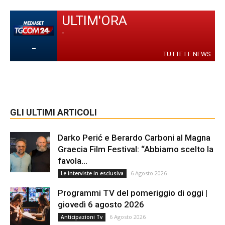
ULTIM'ORA
-
-
TUTTE LE NEWS
GLI ULTIMI ARTICOLI
Darko Perić e Berardo Carboni al Magna
Graecia Film Festival: “Abbiamo scelto la
favola...
6 Agosto 2026
Le interviste in esclusiva
Programmi TV del pomeriggio di oggi |
giovedì 6 agosto 2026
6 Agosto 2026
Anticipazioni Tv