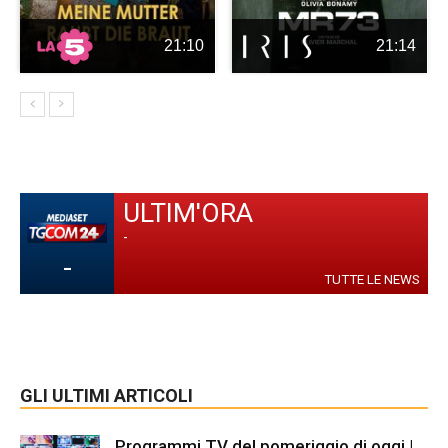
21:10
21:14
ULTIM'ORA
-
-
TUTTE LE NEWS
GLI ULTIMI ARTICOLI
Programmi TV del pomeriggio di oggi |