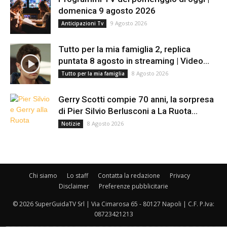
domenica 9 agosto 2026
9 Agosto 2026
Anticipazioni Tv
Tutto per la mia famiglia 2, replica
puntata 8 agosto in streaming | Video...
8 Agosto 2026
Tutto per la mia famiglia
Gerry Scotti compie 70 anni, la sorpresa
di Pier Silvio Berlusconi a La Ruota...
8 Agosto 2026
Notizie
Chi siamo
Lo staff
Contatta la redazione
Privacy
Disclaimer
Preferenze pubblicitarie
© 2026 SuperGuidaTV Srl | Via Cimarosa 65 - 80127 Napoli | C.F. P.Iva:
08723421213