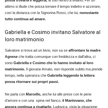
possa trovarla e leggerla,
al suo rientro a Milano
.
Per un
attimo si illude che possa tornare il tempo indietro e azzerare,
così la distanza con la Signorina Rossi, che lui,
nonostante
tutto continua ad amare.
Gabriella e Cosimo invitano Salvatore al
loro matrimonio
Salvatore si trova ad un bivio, non sa se
affrontare la madre
Agnese
che tratta comunque con freddezza e dall’altra, ci
sono
Gabriella e Cosimo che lo hanno invitato al loro
matrimonio.
Il giovane Amato, non risponde subito ma prende
tempo, nella speranza che
Gabriella leggendo la lettera
possa ritornare sui propri passi.
Ne parla con
Marcello,
anche lui alle prese con le pene
d’amore e con una spina nel fianco,
il Mantovano, che
ancora continua a ricattarlo.
Ludovica, vista la situazione