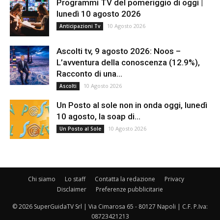
Programmi TV del pomeriggio di oggi |
lunedì 10 agosto 2026
10 Agosto 2026
Anticipazioni Tv
Ascolti tv, 9 agosto 2026: Noos –
L’avventura della conoscenza (12.9%),
Racconto di una...
10 Agosto 2026
Ascolti
Un Posto al sole non in onda oggi, lunedì
10 agosto, la soap di...
10 Agosto 2026
Un Posto al Sole
Chi siamo
Lo staff
Contatta la redazione
Privacy
Disclaimer
Preferenze pubblicitarie
© 2026 SuperGuidaTV Srl | Via Cimarosa 65 - 80127 Napoli | C.F. P.Iva:
08723421213