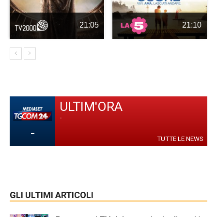
21:05
21:10
ULTIM'ORA
-
-
TUTTE LE NEWS
GLI ULTIMI ARTICOLI