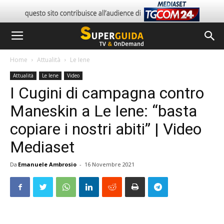
Home
Attualità
Le Iene
Attualità
Le Iene
Video
I Cugini di campagna contro
Maneskin a Le Iene: “basta
copiare i nostri abiti” | Video
Mediaset
Da
Emanuele Ambrosio
-
16 Novembre 2021