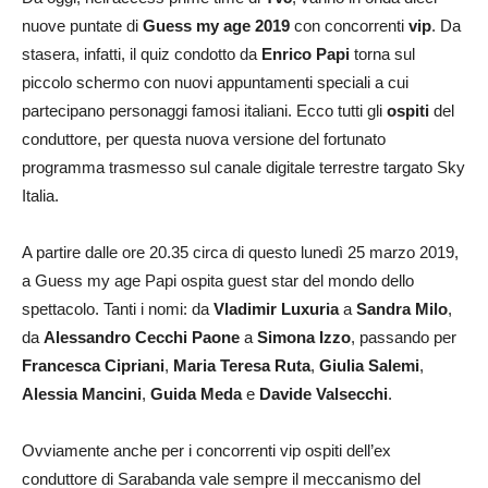
nuove puntate di
Guess my age 2019
con concorrenti
vip
. Da
stasera, infatti, il quiz condotto da
Enrico Papi
torna sul
piccolo schermo con nuovi appuntamenti speciali a cui
partecipano personaggi famosi italiani. Ecco tutti gli
ospiti
del
conduttore, per questa nuova versione del fortunato
programma trasmesso sul canale digitale terrestre targato Sky
Italia.
A partire dalle ore 20.35 circa di questo lunedì 25 marzo 2019,
a Guess my age Papi ospita guest star del mondo dello
spettacolo. Tanti i nomi: da
Vladimir Luxuria
a
Sandra Milo
,
da
Alessandro Cecchi Paone
a
Simona Izzo
, passando per
Francesca Cipriani
,
Maria Teresa Ruta
,
Giulia Salemi
,
Alessia Mancini
,
Guida Meda
e
Davide Valsecchi
.
Ovviamente anche per i concorrenti vip ospiti dell’ex
conduttore di Sarabanda vale sempre il meccanismo del