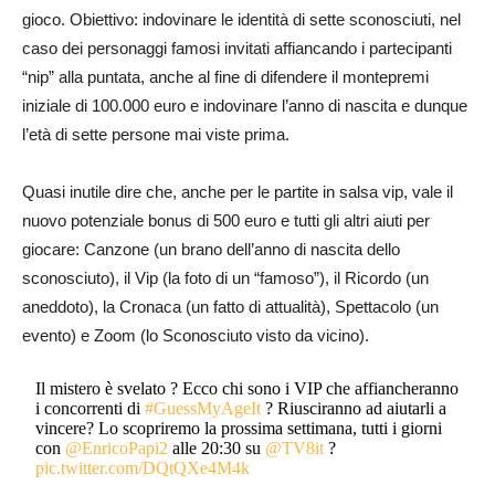
gioco. Obiettivo: indovinare le identità di sette sconosciuti, nel
caso dei personaggi famosi invitati affiancando i partecipanti
“nip” alla puntata, anche al fine di difendere il montepremi
iniziale di 100.000 euro e indovinare l’anno di nascita e dunque
l’età di sette persone mai viste prima.
Quasi inutile dire che, anche per le partite in salsa vip, vale il
nuovo potenziale bonus di 500 euro e tutti gli altri aiuti per
giocare: Canzone (un brano dell’anno di nascita dello
sconosciuto), il Vip (la foto di un “famoso”), il Ricordo (un
aneddoto), la Cronaca (un fatto di attualità), Spettacolo (un
evento) e Zoom (lo Sconosciuto visto da vicino).
Il mistero è svelato ? Ecco chi sono i VIP che affiancheranno
i concorrenti di
#GuessMyAgeIt
? Riusciranno ad aiutarli a
vincere? Lo scopriremo la prossima settimana, tutti i giorni
con
@EnricoPapi2
alle 20:30 su
@TV8it
?
pic.twitter.com/DQtQXe4M4k