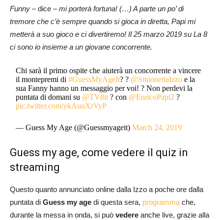
Funny
– dice –
mi porterà fortuna! (…) A parte un po’ di
tremore che c’è sempre quando si gioca in diretta, Papi mi
metterà a suo gioco e ci divertiremo! Il 25 marzo 2019 su La 8
ci sono io insieme a un giovane concorrente.
Chi sarà il primo ospite che aiuterà un concorrente a vincere
il montepremi di
#GuessMyAgeIt
? ?
@SimonettaIzzo
e la
sua Fanny hanno un messaggio per voi! ? Non perdevi la
puntata di domani su
@TV8it
? con
@EnricoPapi2
?
pic.twitter.com/ykAuuXrVyP
— Guess My Age (@Guessmyageit)
March 24, 2019
Guess my age, come vedere il quiz in
streaming
Questo quanto annunciato online dalla Izzo a poche ore dalla
puntata di
Guess my age
di questa sera,
programma
che,
durante la messa in onda, si può
vedere
anche live, grazie alla