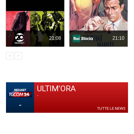
21:08
21:10
ULTIM'ORA
-
-
TUTTE LE NEWS