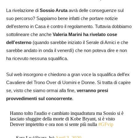
La rivelazione di
Sossio Aruta
avrà delle conseguenze sul
suo percorso? Sappiamo bene infatti che portare notizie
dell’esterno in Casa è contro il regolamento. Tuttavia dobbiamo
sottolineare che anche
Valeria Marini ha rivelato cose
dell’esterno
(quando sarebbe iniziato il Serale di Amici e che
sarebbe andato in onda il venerdì) che non poteva dire e non
ha ricevuto nessuna squalifica.
Sul web insorgono e chiedono a gran voce la squalifica dell’ex
Cavaliere del Trono Over di Uomini e Donne. Si tratta di capire
se, visto che siamo ormai alla fine,
verranno presi
provvedimenti sul concorrente
.
Hanno tolto l'audio e cambiato inquadratura ma Sossio si è
lasciato sfuggire della morte di Kobe Bryant, si è visto
Denver impietrito e ora non si sente più nulla
#GFvip
— Sara Lu (@sara_lu)
April 3, 2020