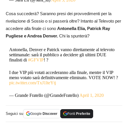
Cosa succederà? Saranno presi dei provvedimenti per la
rivelazione di Sossio o si passerà oltre? Intanto al Televoto per
accedere alla finale ci sono
Antonella Elia, Patrick Ray
Pugliese e Andrea Denver.
Chi la spunterà?
Antonella, Denver e Patrick vanno direttamente al televoto
settimanale: sarà il pubblico a decidere gli ultimi DUE
finalisti di
#GFVIP
! ?
I due VIP più votati accederanno alla finale, mentre il VIP
meno votato sarà definitivamente eliminato. VOTE NOW! ?
pic.twitter.com/TxJ1lteYtj
— Grande Fratello (@GrandeFratello)
April 1, 2020
Seguici su
Google
Discover
Fonti
Preferite