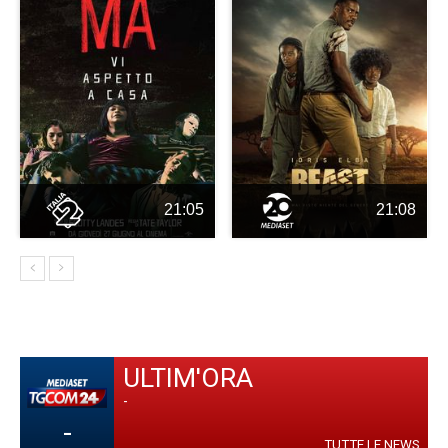
21:05
21:08
ULTIM'ORA
-
-
TUTTE LE NEWS