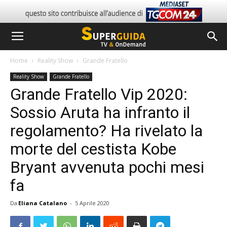
Home
Reality Show
Grande Fratello
Reality Show
Grande Fratello
Grande Fratello Vip 2020:
Sossio Aruta ha infranto il
regolamento? Ha rivelato la
morte del cestista Kobe
Bryant avvenuta pochi mesi
fa
Da
Eliana Catalano
-
5 Aprile 2020