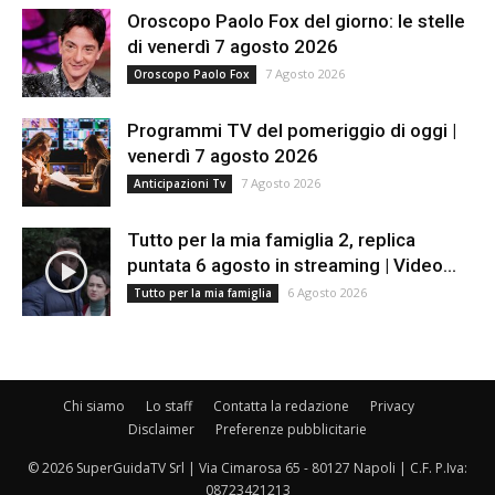
Oroscopo Paolo Fox del giorno: le stelle
di venerdì 7 agosto 2026
7 Agosto 2026
Oroscopo Paolo Fox
Programmi TV del pomeriggio di oggi |
venerdì 7 agosto 2026
7 Agosto 2026
Anticipazioni Tv
Tutto per la mia famiglia 2, replica
puntata 6 agosto in streaming | Video...
6 Agosto 2026
Tutto per la mia famiglia
Chi siamo
Lo staff
Contatta la redazione
Privacy
Disclaimer
Preferenze pubblicitarie
© 2026 SuperGuidaTV Srl | Via Cimarosa 65 - 80127 Napoli | C.F. P.Iva:
08723421213