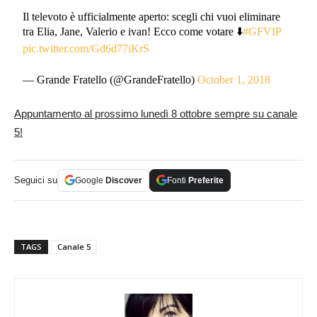
Il televoto è ufficialmente aperto: scegli chi vuoi eliminare
tra Elia, Jane, Valerio e ivan! Ecco come votare ⬇️
#GFVIP
pic.twitter.com/Gd6d77iKrS
— Grande Fratello (@GrandeFratello)
October 1, 2018
Appuntamento al prossimo lunedì 8 ottobre sempre su canale
5!
Seguici su
Google
Discover
Fonti
Preferite
TAGS
Canale 5