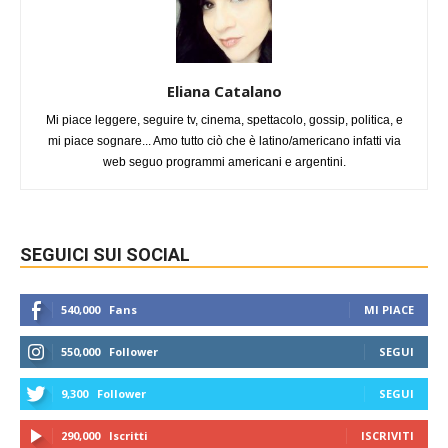
Eliana Catalano
Mi piace leggere, seguire tv, cinema, spettacolo, gossip, politica, e
mi piace sognare... Amo tutto ciò che è latino/americano infatti via
web seguo programmi americani e argentini.
SEGUICI SUI SOCIAL
540,000
Fans
MI PIACE
550,000
Follower
SEGUI
9,300
Follower
SEGUI
290,000
Iscritti
ISCRIVITI