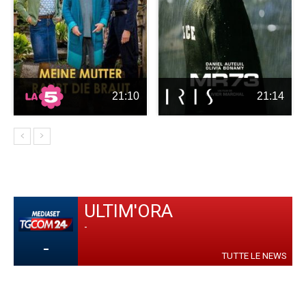
21:10
21:14
ULTIM'ORA
-
-
TUTTE LE NEWS