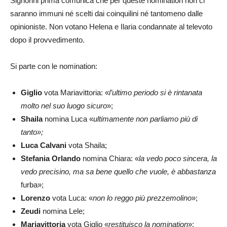
Signorini prima comunica che per queste nomination non ci
saranno immuni né scelti dai coinquilini né tantomeno dalle
opinioniste. Non votano Helena e Ilaria condannate al televoto
dopo il provvedimento.
Si parte con le nomination:
Giglio
vota Mariavittoria: «
l’ultimo periodo si è rintanata
molto nel suo luogo sicuro
»;
Shaila
nomina Luca «
ultimamente non parliamo più di
tanto»;
Luca Calvani
vota Shaila;
Stefania
Orlando
nomina Chiara: «
la vedo poco sincera, la
vedo precisino, ma sa bene quello che vuole, è abbastanza
furba»;
Lorenzo
vota Luca: «
non lo reggo più prezzemolino
»;
Zeudi
nomina Lele;
Mariavittoria
vota Giglio «
restituisco la nomination
»;