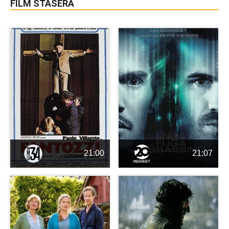
FILM STASERA
21:00
21:07