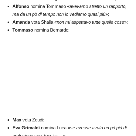
Alfonso
nomina Tommaso «
avevamo stretto un rapporto,
ma da un pò di tempo non lo vediamo quasi più
»;
Amanda
vota Shaila «
non mi aspettavo tutte quelle cose
»;
Tommaso
nomina Bernardo;
Max
vota Zeudi;
Eva Grimaldi
nomina Luca «
se avesse avuto un pò più di
protezione con Jessica…
»;