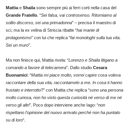
Mattia
e
Shaila
sono sempre più ai ferri corti nella casa del
Grande Fratello
. “
Sei falsa, vai controsenso. Ritorniamo al
solito discorso, sei una primadonna
” – precisa il maestro di
sci, ma la ex velina di Striscia ribatte “
hai manie di
protagonismo
” con lui che replica “
fai monologhi sulla tua vita.
Sei un muro
”.
Ma non finisce qui, Mattia rivela: “
Lorenzo e Shaila litigano a
comando a favore di telecamera
”. Dallo studio
Cesara
Buonamici
: “
Mattia mi piace molto, vorrei capire cosa voleva
raccontare della sua vita, raccontamelo a me. In cosa ti hanno
frustato e interrotto
?” con Mattia che replica “
sono una persona
molto curiosa, non ho visto questa curiosità né verso di me né
verso gli altri
”. Poco dopo interviene anche Iago: “
non
rispettano l’opinione del nuovo arrivato perchè non ha puntato
su di loro
“.