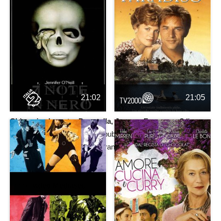
21:02
21:05
Chi vuoi salvare tra
Donatella, Jonas
e
Francesco
?
Il
concorrente meno votato dal pubblico sarà il primo candidato
alla prossima eliminazione durante la prossima puntata di
giovedì 30 ottobre 2025.
Ecco i
video Mediaset
.