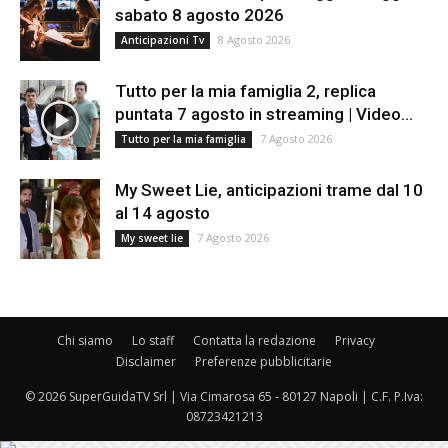
sabato 8 agosto 2026
8 Agosto 2026
Anticipazioni Tv
Tutto per la mia famiglia 2, replica
puntata 7 agosto in streaming | Video...
7 Agosto 2026
Tutto per la mia famiglia
My Sweet Lie, anticipazioni trame dal 10
al 14 agosto
7 Agosto 2026
My sweet lie
Chi siamo
Lo staff
Contatta la redazione
Privacy
Disclaimer
Preferenze pubblicitarie
© 2026 SuperGuidaTV Srl | Via Cimarosa 65 - 80127 Napoli | C.F. P.Iva:
08723421213