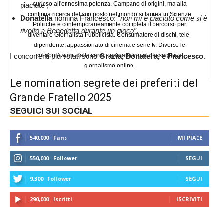
curioso all'ennesima potenza. Campano di origini, ma alla
piaciute”;
continua ricerca del suo posto nel mondo si laurea in Scienze
Donatella
nomina Francesco: “
non mi è piaciuto come si è
Politiche e contemporaneamente completa il percorso per
rivolto a Benedetta durante un gioco”
.
diventare Giornalista Pubblicista. Consumatore di dischi, tele-
dipendente, appassionato di cinema e serie tv. Diverse le
collaborazioni: dalla carta stampata fino al passaggio al
I concorrenti più votati sono
Grazia, Donatella,
e
Francesco
.
giornalismo online.
Le nomination segrete dei preferiti del
Grande Fratello 2025
SEGUICI SUI SOCIAL
540,000
Fans
MI PIACE
550,000
Follower
SEGUI
9,300
Follower
SEGUI
290,000
Iscritti
ISCRIVITI