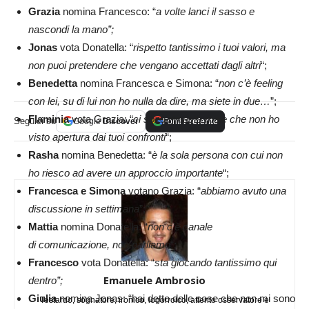
Grazia
nomina Francesco: “
a
volte lanci il sasso e
nascondi la mano”;
Jonas
vota Donatella: “
rispetto tantissimo i tuoi valori, ma
non puoi pretendere che vengano accettati dagli altri
“;
Benedetta
nomina Francesca e Simona: “
non
c’è feeling
con lei, su di lui non ho nulla da dire, ma siete in due…
”;
Flaminia
vota Grazia: “
ci sono rimasta male che non ho
Seguici su
Google
Discover
Fonti
Preferite
visto apertura dai tuoi confronti
“;
Rasha
nomina Benedetta: “
è la sola persona con cui non
ho riesco ad avere un approccio importante
“;
Francesca e Simona
votano Grazia: “
abbiamo avuto una
discussione in settimana
”;
Mattia
nomina Donatella: “
non c’è canale
di
comunicazione, non parliamo
“;
Francesco
vota Donatella: “
sta giocando tantissimo qui
Emanuele Ambrosio
dentro”;
Giulia
nomina Jonas: “hai detto delle cose che non mi sono
Testardo, sognatore, ironico, logorroico, attento osservatore e