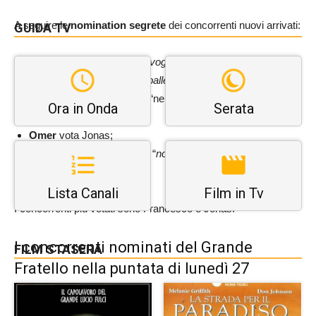
A seguire le
nomination segrete
dei concorrenti nuovi arrivati:
GUIDA TV
Anita
vota Francesco: “
ci vogliono gli attributi per dire le
cose in faccia e non alle spalle
“;
Ivana
nomina Francesco: “nelle dinamiche della casa è
Ora in Onda
Serata
taciturno”;
Omer
vota Jonas;
Domenico
nomina Jonas: “
non mi piacciono i suoi modi, è
una persona arrogante
“.
Lista Canali
Film in Tv
I concorrenti più votati sono Francesco e Jonas.
I concorrenti nominati del Grande
FILM STASERA
Fratello nella puntata di lunedì 27
ottobre 2025