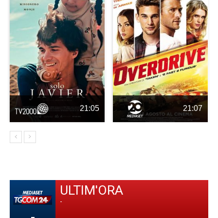
21:05
21:07
ULTIM'ORA
-
-