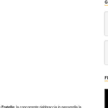
G
F
 Fratello
: la concorrente riabbraccia in passerella la