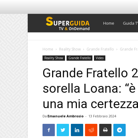
Super
Home
Guida T
Guida
Home
Reality Show
Grande Fratello
Grande Fra
Reality Show
Grande Fratello
Video
TV
Grande Fratello 2
sorella Loana: “è
una mia certezza
Da
Emanuele Ambrosio
-
13 Febbraio 2024