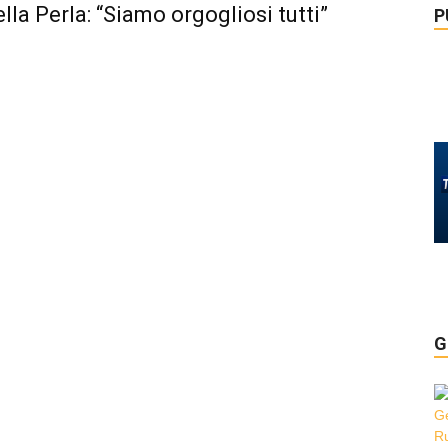
lla Perla: “Siamo orgogliosi tutti”
P
G