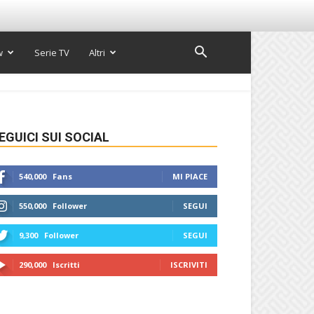
w
Serie TV
Altri
EGUICI SUI SOCIAL
540,000
Fans
MI PIACE
550,000
Follower
SEGUI
9,300
Follower
SEGUI
290,000
Iscritti
ISCRIVITI