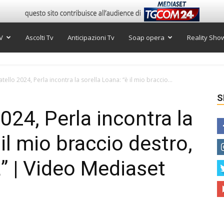
V
Ascolti Tv
Anticipazioni Tv
Soap opera
Reality Sho
tello 2024, Perla incontra la sorella Loana: “è il mio braccio...
S
024, Perla incontra la
 il mio braccio destro,
” | Video Mediaset