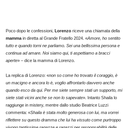
Poco dopo le confessioni,
Lorenzo
riceve una chiamata della
mamma
in diretta al Grande Fratello 2024. «
Amore, ho sentito
tutto e quando torni ne parliamo. Sei una bellissima persona e
continua ad amare. Noi siamo qui, ti aspettiamo a bracci
aperte
» – dice la mamma di Lorenzo.
La replica di Lorenzo: «
non so come ho trovato il coraggio, è
un macigno e ancora lo è, voglio affrontarlo davvero anche
quando esco da qui. Per me siete sempre stati un supporto, mi
siete stati vicini anche se non lo sapevate
». Intanto Shaila lo
raggiunge in mistery, mentre dallo studio Beatrice Luzzi
commenta: «
Shaila è stata molto generosa con lui, ma vorrei
riflettere su questo dramma che lui ha vissuto come purtroppo
vivono tantissime ragazze e ragazzi per responsabilità delle