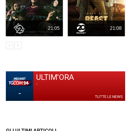
21:05
21:08
ULTIM'ORA
-
-
TUTTE LE NEWS
GLI ULTIMI ARTICOLI