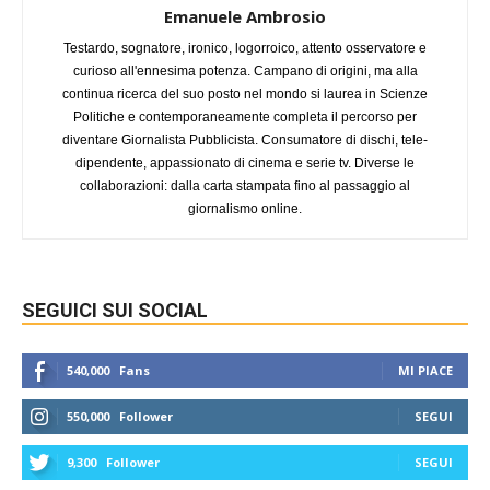
Emanuele Ambrosio
Testardo, sognatore, ironico, logorroico, attento osservatore e
curioso all'ennesima potenza. Campano di origini, ma alla
continua ricerca del suo posto nel mondo si laurea in Scienze
Politiche e contemporaneamente completa il percorso per
diventare Giornalista Pubblicista. Consumatore di dischi, tele-
dipendente, appassionato di cinema e serie tv. Diverse le
collaborazioni: dalla carta stampata fino al passaggio al
giornalismo online.
SEGUICI SUI SOCIAL
540,000
Fans
MI PIACE
550,000
Follower
SEGUI
9,300
Follower
SEGUI