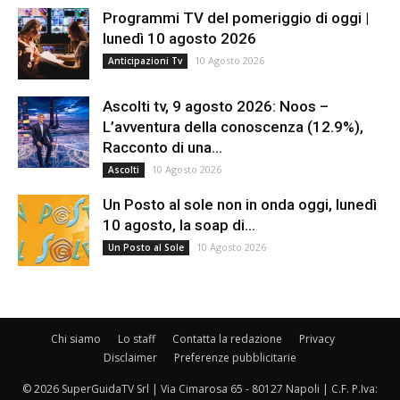
Programmi TV del pomeriggio di oggi |
lunedì 10 agosto 2026
10 Agosto 2026
Anticipazioni Tv
Ascolti tv, 9 agosto 2026: Noos –
L’avventura della conoscenza (12.9%),
Racconto di una...
10 Agosto 2026
Ascolti
Un Posto al sole non in onda oggi, lunedì
10 agosto, la soap di...
10 Agosto 2026
Un Posto al Sole
Chi siamo
Lo staff
Contatta la redazione
Privacy
Disclaimer
Preferenze pubblicitarie
© 2026 SuperGuidaTV Srl | Via Cimarosa 65 - 80127 Napoli | C.F. P.Iva: