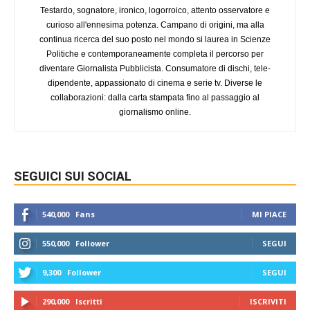
Testardo, sognatore, ironico, logorroico, attento osservatore e
curioso all'ennesima potenza. Campano di origini, ma alla
continua ricerca del suo posto nel mondo si laurea in Scienze
Politiche e contemporaneamente completa il percorso per
diventare Giornalista Pubblicista. Consumatore di dischi, tele-
dipendente, appassionato di cinema e serie tv. Diverse le
collaborazioni: dalla carta stampata fino al passaggio al
giornalismo online.
SEGUICI SUI SOCIAL
540,000
Fans
MI PIACE
550,000
Follower
SEGUI
9,300
Follower
SEGUI
290,000
Iscritti
ISCRIVITI