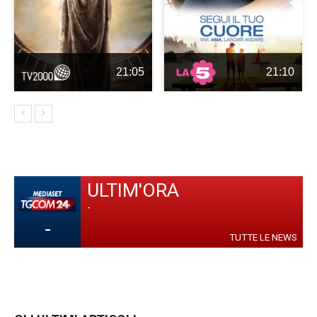
21:05
21:10
ULTIM'ORA
-
-
TUTTE LE NEWS