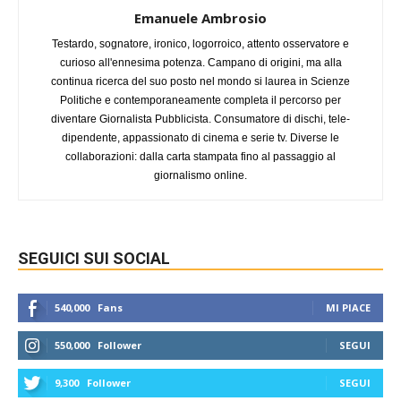
Emanuele Ambrosio
Testardo, sognatore, ironico, logorroico, attento osservatore e
curioso all'ennesima potenza. Campano di origini, ma alla
continua ricerca del suo posto nel mondo si laurea in Scienze
Politiche e contemporaneamente completa il percorso per
diventare Giornalista Pubblicista. Consumatore di dischi, tele-
dipendente, appassionato di cinema e serie tv. Diverse le
collaborazioni: dalla carta stampata fino al passaggio al
giornalismo online.
SEGUICI SUI SOCIAL
540,000
Fans
MI PIACE
550,000
Follower
SEGUI
9,300
Follower
SEGUI