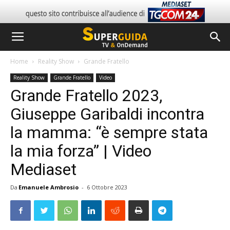
Home
Reality Show
Grande Fratello
Reality Show
Grande Fratello
Video
Grande Fratello 2023,
Giuseppe Garibaldi incontra
la mamma: “è sempre stata
la mia forza” | Video
Mediaset
Da
Emanuele Ambrosio
-
6 Ottobre 2023