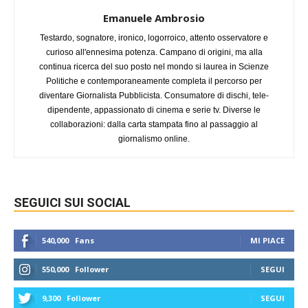
Emanuele Ambrosio
Testardo, sognatore, ironico, logorroico, attento osservatore e
curioso all'ennesima potenza. Campano di origini, ma alla
continua ricerca del suo posto nel mondo si laurea in Scienze
Politiche e contemporaneamente completa il percorso per
diventare Giornalista Pubblicista. Consumatore di dischi, tele-
dipendente, appassionato di cinema e serie tv. Diverse le
collaborazioni: dalla carta stampata fino al passaggio al
giornalismo online.
SEGUICI SUI SOCIAL
540,000
Fans
MI PIACE
550,000
Follower
SEGUI
9,300
Follower
SEGUI