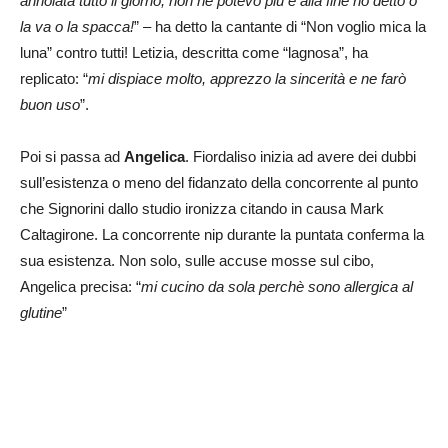
annoiata tutto il giorno, non ne potevo più e alla fine ho detto o
la va o la spacca!
” – ha detto la cantante di “Non voglio mica la
luna” contro tutti! Letizia, descritta come “lagnosa”, ha
replicato: “
mi dispiace molto, apprezzo la sincerità e ne farò
buon uso
”.
Poi si passa ad
Angelica
. Fiordaliso inizia ad avere dei dubbi
sull’esistenza o meno del fidanzato della concorrente al punto
che Signorini dallo studio ironizza citando in causa Mark
Caltagirone. La concorrente nip durante la puntata conferma la
sua esistenza. Non solo, sulle accuse mosse sul cibo,
Angelica precisa: “
mi cucino da sola perchè sono allergica al
glutine
”