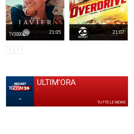
21:05
21:07
ULTIM'ORA
-
-
TUTTE LE NEWS