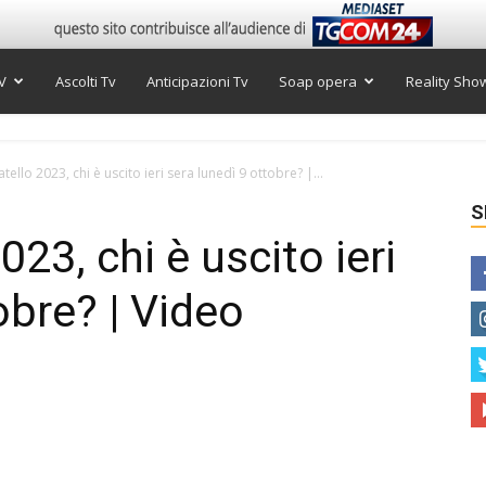
V
Ascolti Tv
Anticipazioni Tv
Soap opera
Reality Sho
ello 2023, chi è uscito ieri sera lunedì 9 ottobre? |...
S
023, chi è uscito ieri
obre? | Video