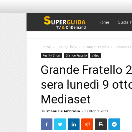
Super
Home
Guida T
Guida
Home
Reality Show
Grande Fratello
Grande Frat
Reality Show
Grande Fratello
Video
TV
Grande Fratello 2
sera lunedì 9 ott
Mediaset
Da
Emanuele Ambrosio
-
9 Ottobre 2023