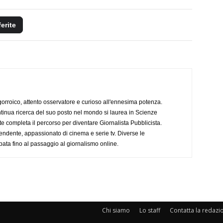
ferite
ogorroico, attento osservatore e curioso all'ennesima potenza.
tinua ricerca del suo posto nel mondo si laurea in Scienze
completa il percorso per diventare Giornalista Pubblicista.
endente, appassionato di cinema e serie tv. Diverse le
pata fino al passaggio al giornalismo online.
Chi siamo
Lo staff
Contatta la redazi