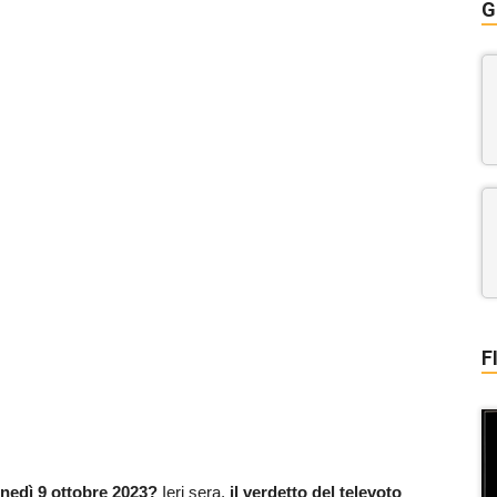
G
F
lunedì 9 ottobre 2023?
Ieri sera,
il verdetto del televoto