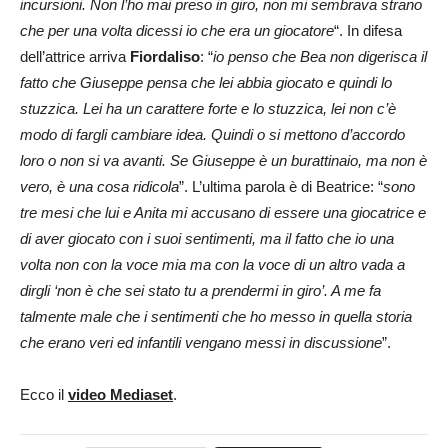
incursioni. Non l’ho mai preso in giro, non mi sembrava strano
che per una volta dicessi io che era un giocatore
“. In difesa
dell’attrice arriva
Fiordaliso
: “
io penso che Bea non digerisca il
fatto che Giuseppe pensa che lei abbia giocato e quindi lo
stuzzica. Lei ha un carattere forte e lo stuzzica, lei non c’è
modo di fargli cambiare idea. Quindi o si mettono d’accordo
loro o non si va avanti. Se Giuseppe è un burattinaio, ma non è
vero, è una cosa ridicola
”. L’ultima parola è di Beatrice: “
sono
tre mesi che lui e Anita mi accusano di essere una giocatrice e
di aver giocato con i suoi sentimenti, ma il fatto che io una
volta non con la voce mia ma con la voce di un altro vada a
dirgli ‘non è che sei stato tu a prendermi in giro’. A me fa
talmente male che i sentimenti che ho messo in quella storia
che erano veri ed infantili vengano messi in discussione
”.
Ecco il
video Mediaset
.