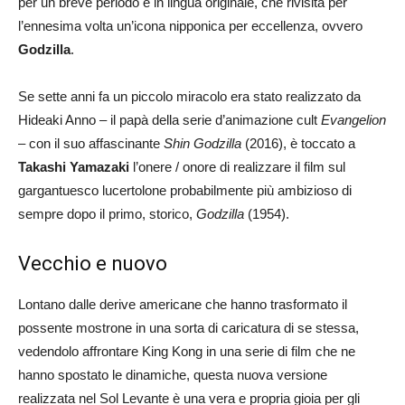
per un breve periodo e in lingua originale, che rivisita per
l’ennesima volta un’icona nipponica per eccellenza, ovvero
Godzilla
.
Se sette anni fa un piccolo miracolo era stato realizzato da
Hideaki Anno – il papà della serie d’animazione cult
Evangelion
– con il suo affascinante
Shin Godzilla
(2016), è toccato a
Takashi Yamazaki
l’onere / onore di realizzare il film sul
gargantuesco lucertolone probabilmente più ambizioso di
sempre dopo il primo, storico,
Godzilla
(1954).
Vecchio e nuovo
Lontano dalle derive americane che hanno trasformato il
possente mostrone in una sorta di caricatura di se stessa,
vedendolo affrontare King Kong in una serie di film che ne
hanno spostato le dinamiche, questa nuova versione
realizzata nel Sol Levante è una vera e propria gioia per gli