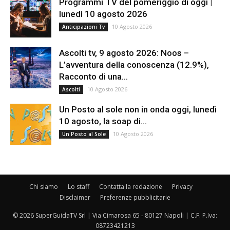
Programmi TV del pomeriggio di oggi |
lunedì 10 agosto 2026
10 Agosto 2026
Anticipazioni Tv
Ascolti tv, 9 agosto 2026: Noos –
L’avventura della conoscenza (12.9%),
Racconto di una...
10 Agosto 2026
Ascolti
Un Posto al sole non in onda oggi, lunedì
10 agosto, la soap di...
10 Agosto 2026
Un Posto al Sole
Chi siamo
Lo staff
Contatta la redazione
Privacy
Disclaimer
Preferenze pubblicitarie
© 2026 SuperGuidaTV Srl | Via Cimarosa 65 - 80127 Napoli | C.F. P.Iva:
08723421213