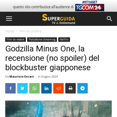
Home
Film da vedere
Film da vedere
Piattaforme streaming
NetFlix
Godzilla Minus One, la
recensione (no spoiler) del
blockbuster giapponese
Da
Maurizio Encari
-
6 Giugno 2024