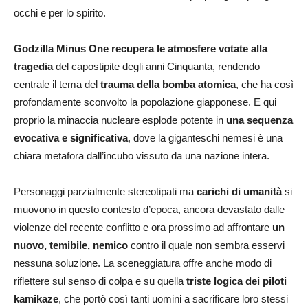
occhi e per lo spirito.
Godzilla Minus One recupera le atmosfere votate alla
tragedia
del capostipite degli anni Cinquanta, rendendo
centrale il tema del
trauma della bomba atomica
, che ha così
profondamente sconvolto la popolazione giapponese. E qui
proprio la minaccia nucleare esplode potente in
una sequenza
evocativa e significativa
, dove la giganteschi nemesi è una
chiara metafora dall’incubo vissuto da una nazione intera.
Personaggi parzialmente stereotipati ma
carichi di umanità
si
muovono in questo contesto d’epoca, ancora devastato dalle
violenze del recente conflitto e ora prossimo ad affrontare
un
nuovo, temibile, nemico
contro il quale non sembra esservi
nessuna soluzione. La sceneggiatura offre anche modo di
riflettere sul senso di colpa e su quella
triste logica dei piloti
kamikaze
, che portò così tanti uomini a sacrificare loro stessi