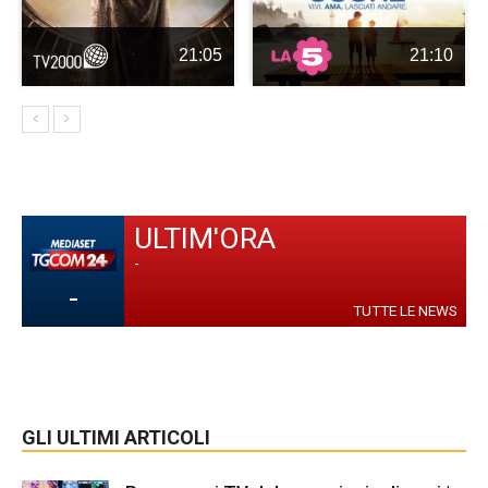
21:05
21:10
ULTIM'ORA
-
-
TUTTE LE NEWS
GLI ULTIMI ARTICOLI