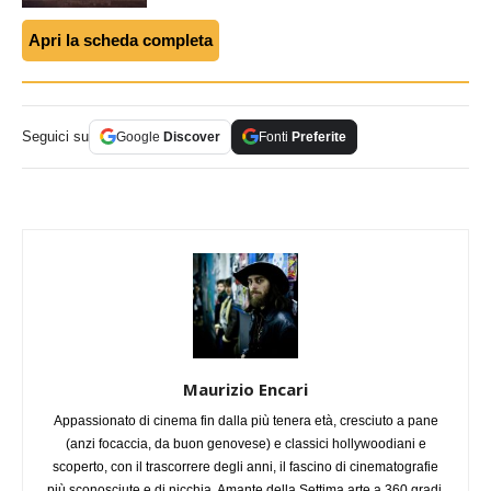
Apri la scheda completa
Seguici su
Google
Discover
Fonti
Preferite
Maurizio Encari
Appassionato di cinema fin dalla più tenera età, cresciuto a pane
(anzi focaccia, da buon genovese) e classici hollywoodiani e
scoperto, con il trascorrere degli anni, il fascino di cinematografie
più sconosciute e di nicchia. Amante della Settima arte a 360 gradi,