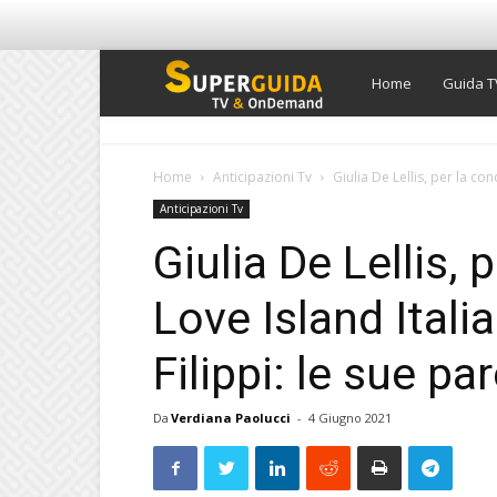
Super
Home
Guida T
Guida
Home
Anticipazioni Tv
Giulia De Lellis, per la con
Anticipazioni Tv
TV
Giulia De Lellis, 
Love Island Italia
Filippi: le sue pa
Da
Verdiana Paolucci
-
4 Giugno 2021