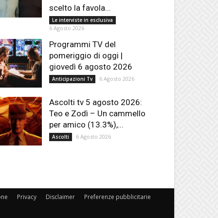
scelto la favola...
Le interviste in esclusiva
6 Agosto 2026
Programmi TV del
pomeriggio di oggi |
giovedì 6 agosto 2026
6 Agosto 2026
Anticipazioni Tv
Ascolti tv 5 agosto 2026:
Teo e Zodì – Un cammello
per amico (13.3%),...
6 Agosto 2026
Ascolti
one
Privacy
Disclaimer
Preferenze pubblicitarie