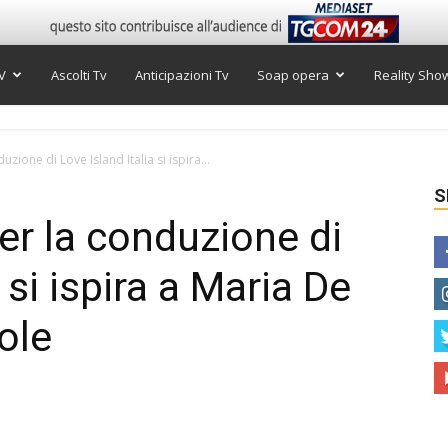
V
Ascolti Tv
Anticipazioni Tv
Soap opera
Reality Sho
duzione di Love Island Italia si ispira...
S
per la conduzione di
 si ispira a Maria De
role