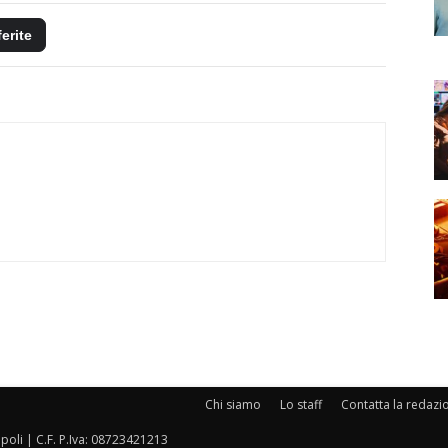
ferite
Chi siamo
Lo staff
Contatta la redazi
oli | C.F. P.Iva: 08723421213