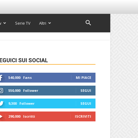
w
Serie TV
Altri
EGUICI SUI SOCIAL
540,000
Fans
MI PIACE
550,000
Follower
SEGUI
9,300
Follower
SEGUI
290,000
Iscritti
ISCRIVITI