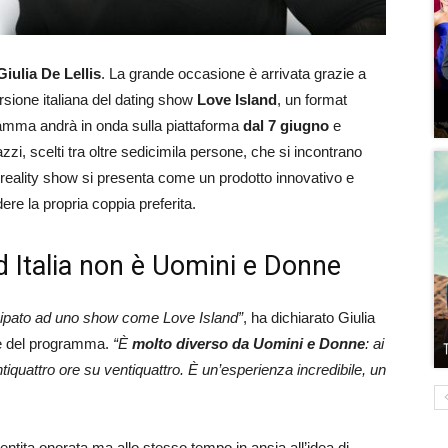
Giulia De Lellis
. La grande occasione è arrivata grazie a
versione italiana del dating show
Love Island
, un format
ogramma andrà in onda sulla piattaforma
dal 7 giugno
e
azzi, scelti tra oltre sedicimila persone, che si incontrano
 reality show si presenta come un prodotto innovativo e
dere la propria coppia preferita.
nd Italia non è Uomini e Donne
tecipato ad uno show come Love Island”
, ha dichiarato Giulia
ne del programma.
“È
molto diverso da Uomini e Donne
: ai
ntiquattro ore su ventiquattro. È un’esperienza incredibile, un
entita onorata ma allo stesso tempo in ansia all’idea di