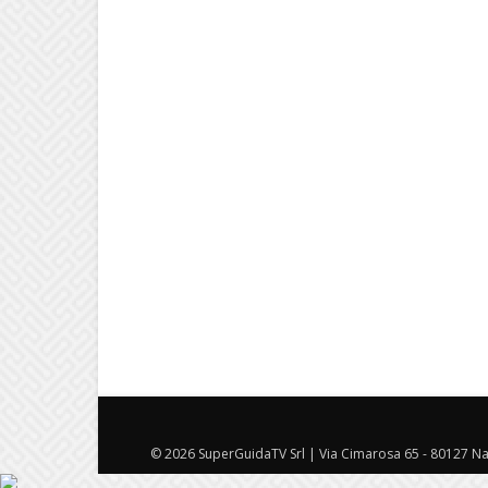
© 2026 SuperGuidaTV Srl | Via Cimarosa 65 - 80127 Nap