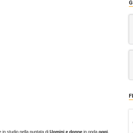
G
F
 in studio nella puntata di
Uomini e donne
in onda
oggi
,