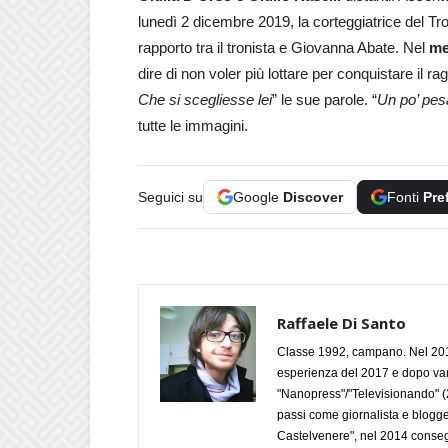
lunedì 2 dicembre 2019, la corteggiatrice del T
rapporto tra il tronista e Giovanna Abate. Nel
me
dire di non voler più lottare per conquistare il ra
Che si scegliesse lei
” le sue parole. “
Un po’ pes
tutte le immagini.
Seguici su
Google
Discover
Fonti
Pre
Raffaele Di Santo
Classe 1992, campano. Nel 2019
esperienza del 2017 e dopo varie 
"Nanopress"/"Televisionando" (
passi come giornalista e blogge
Castelvenere", nel 2014 conseg