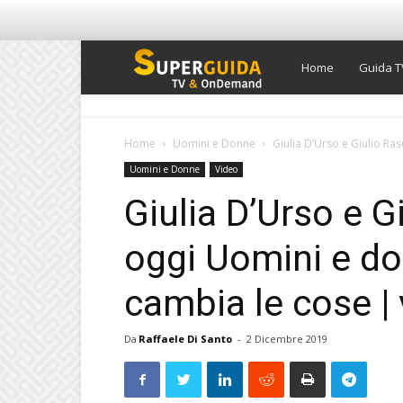
Super
Home
Guida T
Guida
Home
Uomini e Donne
Giulia D’Urso e Giulio Ras
Uomini e Donne
Video
TV
Giulia D’Urso e Gi
oggi Uomini e do
cambia le cose | 
Da
Raffaele Di Santo
-
2 Dicembre 2019