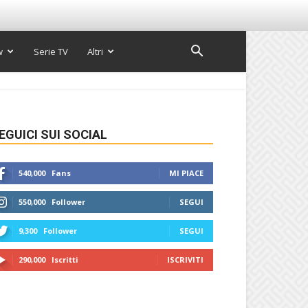
w
Serie TV
Altri
EGUICI SUI SOCIAL
540,000
Fans
MI PIACE
550,000
Follower
SEGUI
9,300
Follower
SEGUI
290,000
Iscritti
ISCRIVITI