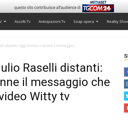
V
Ascolti Tv
Anticipazioni Tv
Soap opera
Reality Sho
elli distanti: oggi Uomini e donne il messaggio...
S
ulio Raselli distanti:
nne il messaggio che
video Witty tv