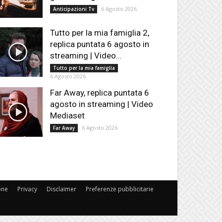
6 Agosto 2026
Anticipazioni Tv
Tutto per la mia famiglia 2,
replica puntata 6 agosto in
streaming | Video...
Tutto per la mia famiglia
6 Agosto 2026
Far Away, replica puntata 6
agosto in streaming | Video
Mediaset
6 Agosto 2026
Far Away
one
Privacy
Disclaimer
Preferenze pubblicitarie