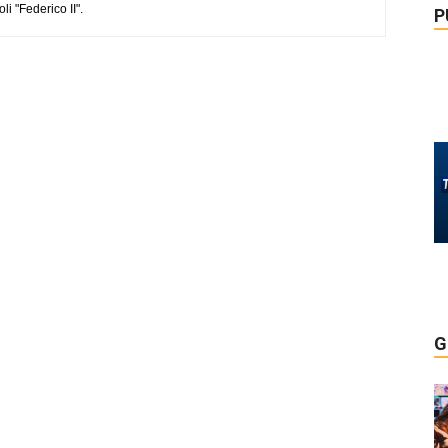
li "Federico II".
P
G