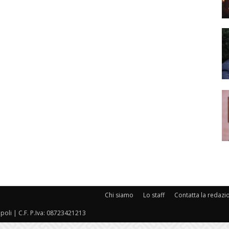
Chi siamo
Lo staff
Contatta la redazi
oli | C.F. P.Iva: 08723421213