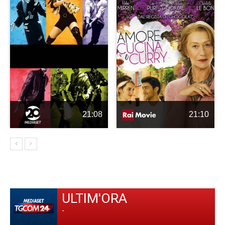
21:08
21:10
ULTIM'ORA
-