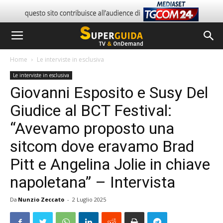
Home
Le interviste in esclusiva
Le interviste in esclusiva
Giovanni Esposito e Susy Del
Giudice al BCT Festival:
“Avevamo proposto una
sitcom dove eravamo Brad
Pitt e Angelina Jolie in chiave
napoletana” – Intervista
Da
Nunzio Zeccato
-
2 Luglio 2025