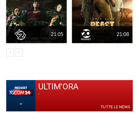
21:05
21:08
ULTIM'ORA
-
-
TUTTE LE NEWS