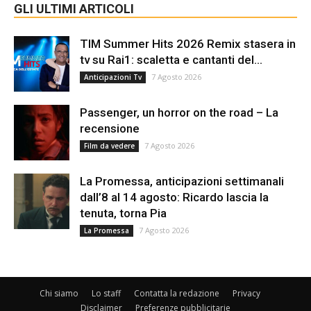
GLI ULTIMI ARTICOLI
TIM Summer Hits 2026 Remix stasera in
tv su Rai1: scaletta e cantanti del...
7 Agosto 2026
Anticipazioni Tv
Passenger, un horror on the road – La
recensione
7 Agosto 2026
Film da vedere
La Promessa, anticipazioni settimanali
dall’8 al 14 agosto: Ricardo lascia la
tenuta, torna Pia
7 Agosto 2026
La Promessa
Chi siamo
Lo staff
Contatta la redazione
Privacy
Disclaimer
Preferenze pubblicitarie