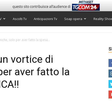
V
Ascolti Tv
Anticipazioni Tv
Soap opera
Reality Sho
iche, solo per aver fatto la spesa...
S
n vortice di
er aver fatto la
CA!!