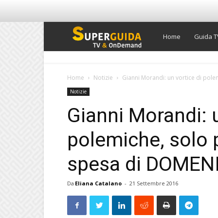
Super
Home
Guida T
Guida
Home
Notizie
Gianni Morandi: un vortice di polem
Notizie
TV
Gianni Morandi: u
polemiche, solo p
spesa di DOMENI
Da
Eliana Catalano
-
21 Settembre 2016