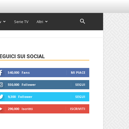
w
Serie TV
Altri
EGUICI SUI SOCIAL
540,000
Fans
MI PIACE
550,000
Follower
SEGUI
9,300
Follower
SEGUI
290,000
Iscritti
ISCRIVITI