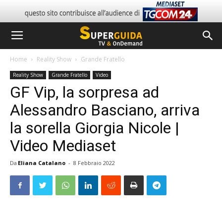
Home
Reality Show
Grande Fratello
Reality Show
Grande Fratello
Video
GF Vip, la sorpresa ad
Alessandro Basciano, arriva
la sorella Giorgia Nicole |
Video Mediaset
Da
Eliana Catalano
-
8 Febbraio 2022