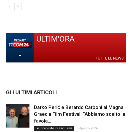
ULTIM'ORA
-
-
TUTTE LE NEWS
GLI ULTIMI ARTICOLI
Darko Perić e Berardo Carboni al Magna
Graecia Film Festival: “Abbiamo scelto la
favola...
6 Agosto 2026
Le interviste in esclusiva