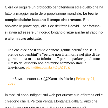
C’era da seguire un protocollo per difendersi ed è quello che ha
fatto la maggior parte della popolazione mondiale.
Le teorie
complottistiche lasciano il tempo che trovano
. E ne
abbiamo le prove oggi, alla luce dei fatti: il covid – per fortuna-
si avvia ad essere un ricordo lontano
grazie anche al vaccino
e alle misure adottate.
una che dice che il covid è “anche gentile perché non se la
prende coi bambini” e “perché non ti fa morire nel giro di tre
giorni in una maniera fulminante” per non parlare poi di tutto
il resto del discorso non dovrebbe nemmeno stare in
televisione.
pic.twitter.com/bs7QgJZTqZ
— Ⅎ?- ᴍᴀʀᴇ ғᴜᴏʀɪ ᴇʀᴀ (@Karmaaisabitchx)
February 21,
2023
In molti si sono indignati sul web per queste sue affermazioni e
chiedono che la Pelizon venga allontanata dalla tv, anzi che
non doveva proprio esserci. E voi cosa ne pensate?