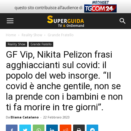
Home
Reality Show
Grande Fratello
Reality Show
Grande Fratello
GF Vip, Nikita Pelizon frasi
agghiaccianti sul covid: il
popolo del web insorge. “Il
covid è anche gentile, non se
la prende con i bambini e non
ti fa morire in tre giorni”.
Da
Eliana Catalano
-
22 Febbraio 2023