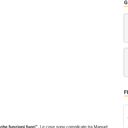
G
F
 che funzioni fuori”.
Le cose sono complicate tra Manuel