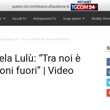
V
Ascolti Tv
Anticipazioni Tv
Soap opera
Reality Sho
uel gela Lulù: “Tra noi è difficile che funzioni fuori”...
S
la Lulù: “Tra noi è
ioni fuori” | Video