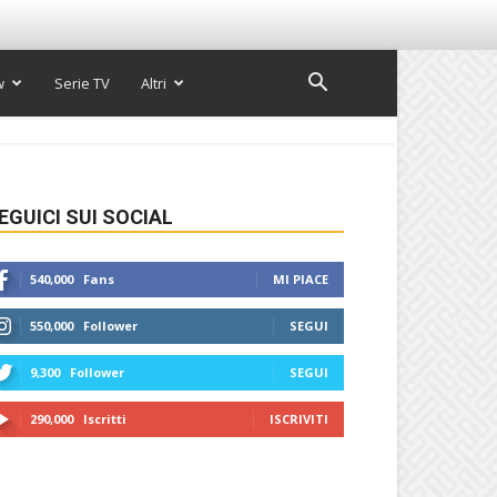
w
Serie TV
Altri
EGUICI SUI SOCIAL
540,000
Fans
MI PIACE
550,000
Follower
SEGUI
9,300
Follower
SEGUI
290,000
Iscritti
ISCRIVITI