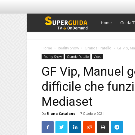
Super
Home
Guida T
Guida
Home
Reality Show
Grande Fratello
GF Vip, Man
Reality Show
Grande Fratello
Video
TV
GF Vip, Manuel ge
difficile che funz
Mediaset
Da
Eliana Catalano
-
7 Ottobre 2021