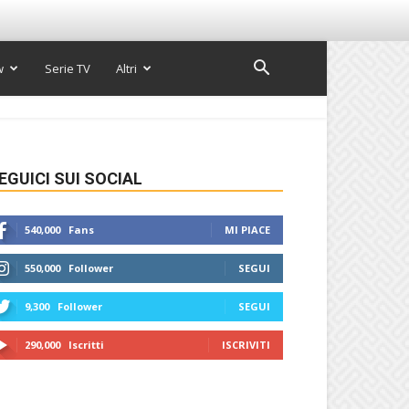
w
Serie TV
Altri
EGUICI SUI SOCIAL
540,000
Fans
MI PIACE
550,000
Follower
SEGUI
9,300
Follower
SEGUI
290,000
Iscritti
ISCRIVITI