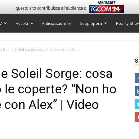
V
Ascolti Tv
Anticipazioni Tv
Soap opera
Reality Sho
x Belli e Soleil Sorge: cosa è successo sotto le...
S
i e Soleil Sorge: cosa
 le coperte? “Non ho
 con Alex” | Video