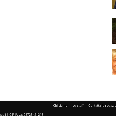
Chi siamo
Lo staff
Contatta la redazi
oli | C.F. P.Iva: 08723421213