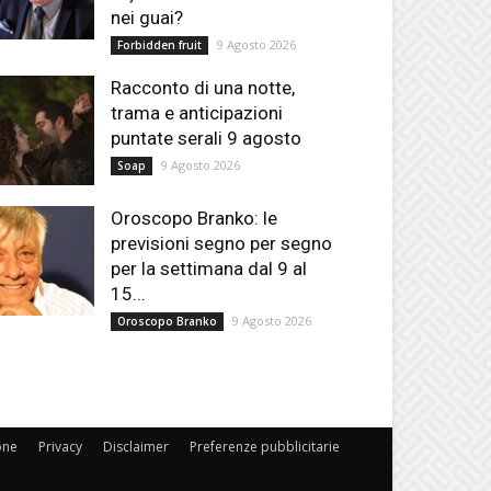
nei guai?
9 Agosto 2026
Forbidden fruit
Racconto di una notte,
trama e anticipazioni
puntate serali 9 agosto
9 Agosto 2026
Soap
Oroscopo Branko: le
previsioni segno per segno
per la settimana dal 9 al
15...
9 Agosto 2026
Oroscopo Branko
one
Privacy
Disclaimer
Preferenze pubblicitarie