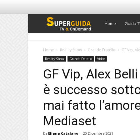
Super
Home
Guida T
Guida
Home
Reality Show
Grande Fratello
GF Vip, Ale
Reality Show
Grande Fratello
Video
TV
GF Vip, Alex Bell
è successo sotto
mai fatto l’amore
Mediaset
Da
Eliana Catalano
-
20 Dicembre 2021