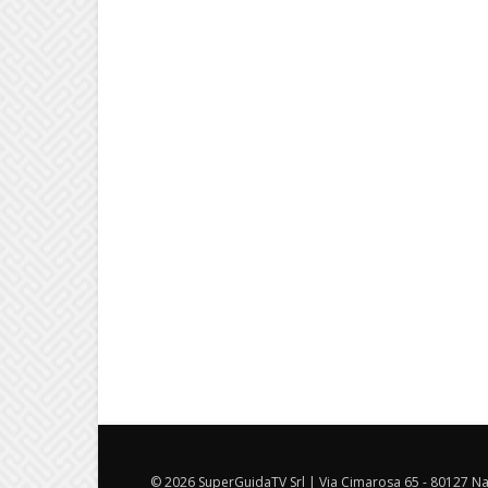
© 2026 SuperGuidaTV Srl | Via Cimarosa 65 - 80127 Nap