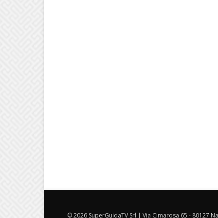
© 2026 SuperGuidaTV Srl | Via Cimarosa 65 - 80127 Nap