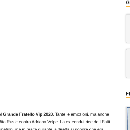
G
F
el
Grande Fratello Vip 2020
. Tante le emozioni, ma anche
 Rita Rusic contro Adriana Volpe. La ex conduttrice de I Fatti
nation, ma in realtà durante la diretta si scopre che era