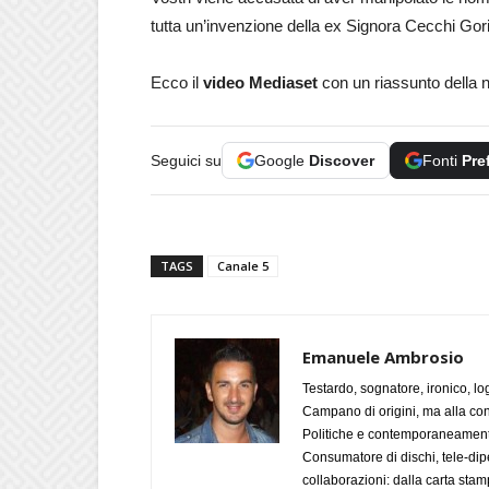
tutta un’invenzione della ex Signora Cecchi Gori
Ecco il
video Mediaset
con un riassunto della 
Seguici su
Google
Discover
Fonti
Pre
TAGS
Canale 5
Emanuele Ambrosio
Testardo, sognatore, ironico, l
Campano di origini, ma alla con
Politiche e contemporaneamente 
Consumatore di dischi, tele-dip
collaborazioni: dalla carta stam