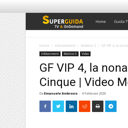
Super
Home
Guida T
Guida
Home
Infotainment
Mattino 5
GF VIP 4, la non
Infotainment
Mattino 5
Video
TV
GF VIP 4, la non
Cinque | Video M
Da
Emanuele Ambrosio
-
4 Febbraio 2020