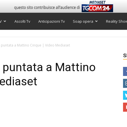
V
Ascolti Tv
Anticipazioni Tv
Soap opera
Reality Sho
a puntata a Mattino Cinque | Video Mediaset
S
a puntata a Mattino
ediaset