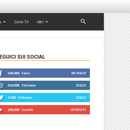
w
Serie TV
Altri
EGUICI SUI SOCIAL
540,000
Fans
MI PIACE
550,000
Follower
SEGUI
9,300
Follower
SEGUI
290,000
Iscritti
ISCRIVITI