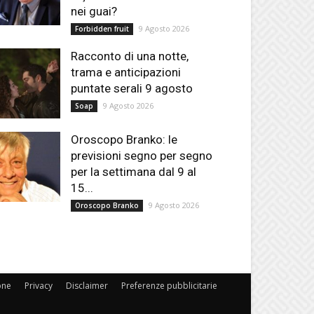
nei guai?
9 Agosto 2026
Forbidden fruit
Racconto di una notte,
trama e anticipazioni
puntate serali 9 agosto
9 Agosto 2026
Soap
Oroscopo Branko: le
previsioni segno per segno
per la settimana dal 9 al
15...
9 Agosto 2026
Oroscopo Branko
one
Privacy
Disclaimer
Preferenze pubblicitarie