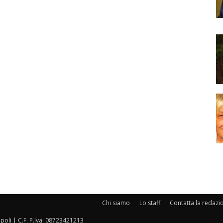
Chi siamo
Lo staff
Contatta la redazi
oli | C.F. P.Iva: 08723421213