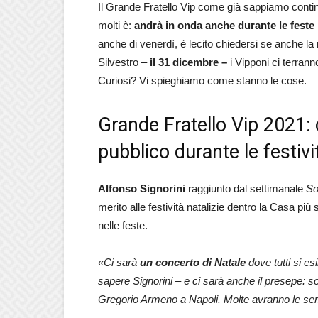
Il Grande Fratello Vip come già sappiamo conti
molti è:
andrà in onda anche durante le feste 
anche di venerdì, è lecito chiedersi se anche la
Silvestro –
il 31 dicembre –
i Vipponi ci terran
Curiosi? Vi spieghiamo come stanno le cose.
Grande Fratello Vip 2021: 
pubblico durante le festivi
Alfonso Signorini
raggiunto dal settimanale
So
merito alle festività natalizie dentro la Casa più 
nelle feste.
«Ci sarà
un concerto di Natale
dove tutti si es
sapere Signorini – e ci sarà anche il presepe: son
Gregorio Armeno a Napoli. Molte avranno le sem