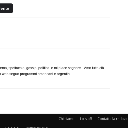
ferite
nema, spettacolo, gossip, politica, e mi piace sognare... Amo tutto ciò
via web seguo programmi americani e argentini.
Chi siamo
Lo staff
Contatta la redazi