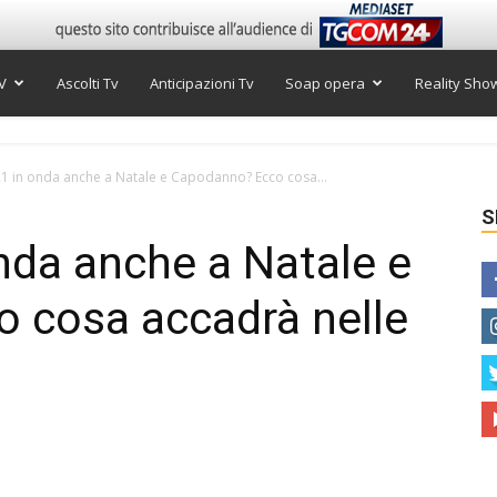
V
Ascolti Tv
Anticipazioni Tv
Soap opera
Reality Sho
1 in onda anche a Natale e Capodanno? Ecco cosa...
S
nda anche a Natale e
 cosa accadrà nelle