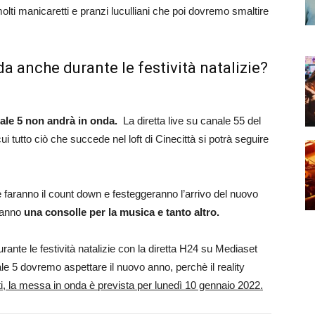
molti manicaretti e pranzi luculliani che poi dovremo smaltire
da anche durante le festività natalizie?
anale 5 non andrà in onda.
La diretta live su canale 55 del
 tutto ciò che succede nel loft di Cinecittà si potrà seguire
faranno il count down e festeggeranno l’arrivo del nuovo
vranno
una consolle per la musica e tanto altro.
nte le festività natalizie con la diretta H24 su Mediaset
e 5 dovremo aspettare il nuovo anno, perchè il reality
, la messa in onda è prevista per lunedì 10 gennaio 2022.