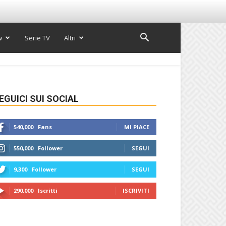
w
Serie TV
Altri
EGUICI SUI SOCIAL
540,000
Fans
MI PIACE
550,000
Follower
SEGUI
9,300
Follower
SEGUI
290,000
Iscritti
ISCRIVITI