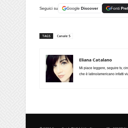
Seguici su
Google
Discover
Fonti
Pre
TAGS
Canale 5
Eliana Catalano
Mi piace leggere, seguire tv, ci
che è latino/americano infatti 