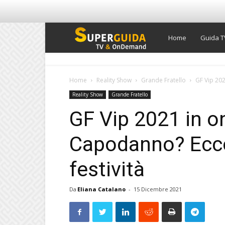
Super
Home
Guida T
Guida
Home
Reality Show
Grande Fratello
GF Vip 202
Reality Show
Grande Fratello
TV
GF Vip 2021 in o
Capodanno? Ecco
festività
Da
Eliana Catalano
-
15 Dicembre 2021