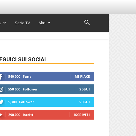
w
Serie TV
Altri
EGUICI SUI SOCIAL
540,000
Fans
MI PIACE
550,000
Follower
SEGUI
9,300
Follower
SEGUI
290,000
Iscritti
ISCRIVITI