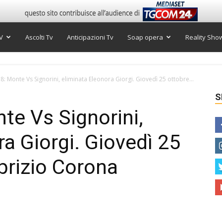
V
Ascolti Tv
Anticipazioni Tv
Soap opera
Reality Sho
8: Monte Vs Signorini, eliminata Eleonora Giorgi. Giovedì 25 ottobre...
S
te Vs Signorini,
a Giorgi. Giovedì 25
abrizio Corona