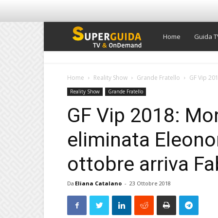
Super
Home
Guida T
Guida
Home
Reality Show
Grande Fratello
GF Vip 201
Reality Show
Grande Fratello
TV
GF Vip 2018: Mon
eliminata Eleonor
ottobre arriva F
Da
Eliana Catalano
-
23 Ottobre 2018