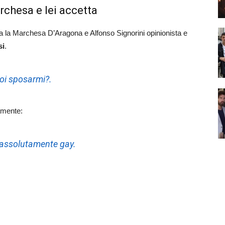
rchesa e lei accetta
ra la Marchesa D’Aragona e Alfonso Signorini opinionista e
si
.
uoi sposarmi?.
amente:
 assolutamente gay.