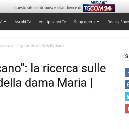
V
Ascolti Tv
Anticipazioni Tv
Soap opera
Reality Sho
cerca sulle specie di uccelli della dama...
S
no”: la ricerca sulle
 della dama Maria |