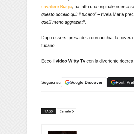
cavaliere Biagio
, ha fatto una originale ricerca s
questo uccello qui: il tucano”
– rivela Maria prec
quelli meno aggraziati
“.
Dopo essersi presa della cornacchia, la pover
tucano!
Ecco il
video Witty Tv
con la divertente ricerc
Seguici su
Google
Discover
Fonti
Pre
TAGS
Canale 5