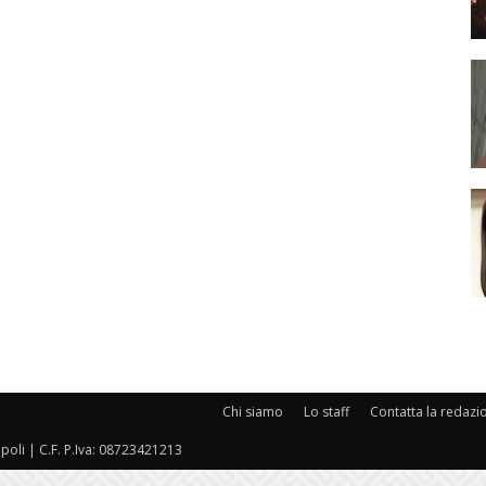
Chi siamo
Lo staff
Contatta la redazi
oli | C.F. P.Iva: 08723421213