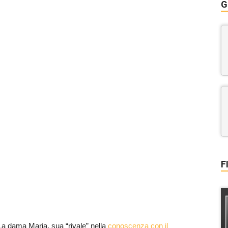
G
F
La dama Maria, sua “rivale” nella
conoscenza con il