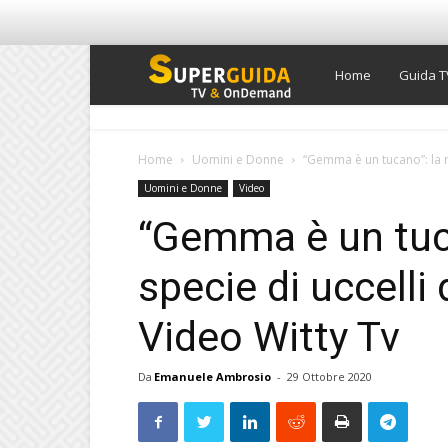
Super
Home
Guida T
Guida
Home
Uomini e Donne
“Gemma è un tucano”: la ri
Uomini e Donne
Video
TV
“Gemma è un tuca
specie di uccelli
Video Witty Tv
Da
Emanuele Ambrosio
-
29 Ottobre 2020