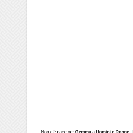
Non c’è pace per
Gemma
a
Uomini e Donne
. 