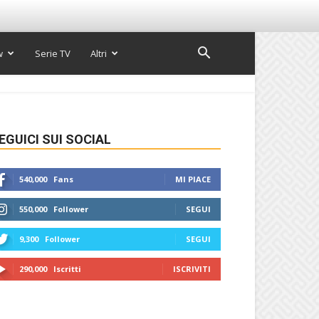
w
Serie TV
Altri
EGUICI SUI SOCIAL
540,000
Fans
MI PIACE
550,000
Follower
SEGUI
9,300
Follower
SEGUI
290,000
Iscritti
ISCRIVITI