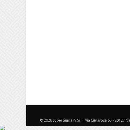
© 2026 SuperGuidaTV Srl | Via Cimarosa 65 - 80127 Nap