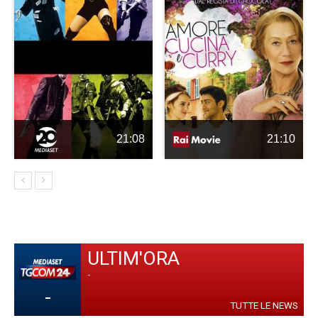
21:08
21:10
ULTIM'ORA
-
-
TUTTE LE NEWS