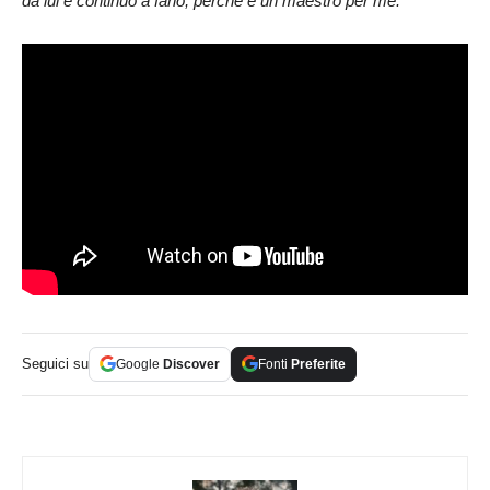
da lui e continuo a farlo, perché è un maestro per me.
Seguici su
Google
Discover
Fonti
Preferite