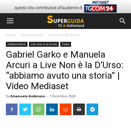
Home
Infotainment
Live non è la d'urso
Infotainment
Live non è la d'urso
Video
Gabriel Garko e Manuela
Arcuri a Live Non è la D’Urso:
“abbiamo avuto una storia” |
Video Mediaset
Da
Emanuele Ambrosio
-
7 Dicembre 2020