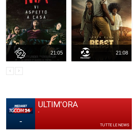
21:05
21:08
ULTIM'ORA
-
-
TUTTE LE NEWS