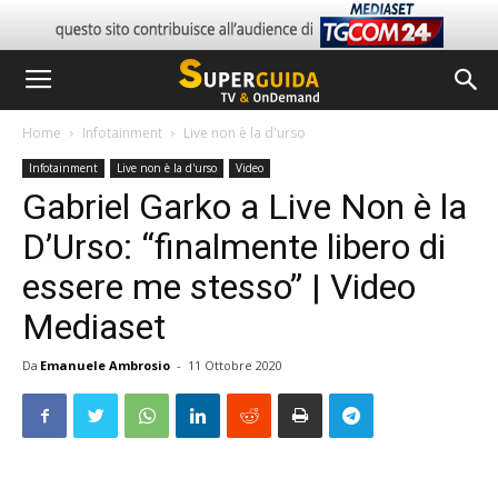
Home
Infotainment
Live non è la d'urso
Infotainment
Live non è la d'urso
Video
Gabriel Garko a Live Non è la
D’Urso: “finalmente libero di
essere me stesso” | Video
Mediaset
Da
Emanuele Ambrosio
-
11 Ottobre 2020