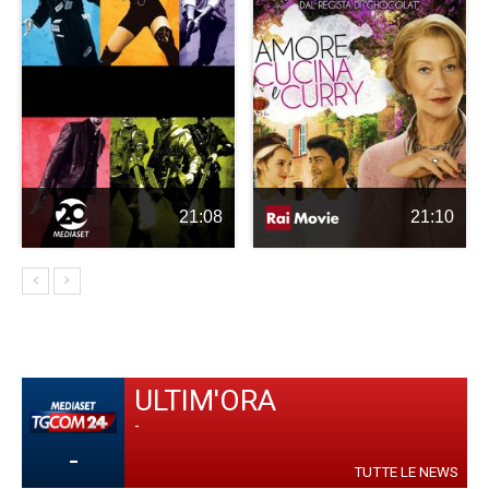
21:08
21:10
ULTIM'ORA
-
-
TUTTE LE NEWS