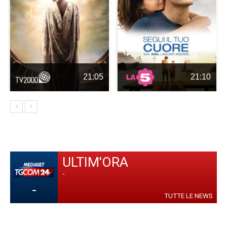
21:05
21:10
ULTIM'ORA
-
-
TUTTE LE NEWS