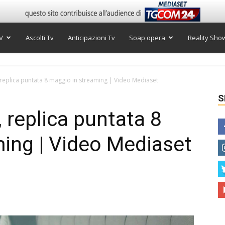
V
Ascolti Tv
Anticipazioni Tv
Soap opera
Reality Sho
, replica puntata 8 maggio in streaming | Video Mediaset
S
, replica puntata 8
ing | Video Mediaset