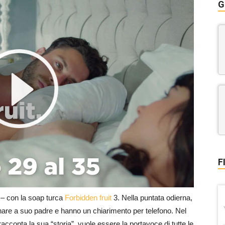
G
F
– con la soap turca
Forbidden fruit
3. Nella puntata odierna,
fonare a suo padre e hanno un chiarimento per telefono. Nel
racconta la sua “storia”, vuole essere la portavoce di tutte le