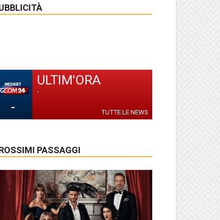
UBBLICITÀ
ULTIM'ORA
-
-
TUTTE LE NEWS
ROSSIMI PASSAGGI