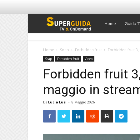
Super
Home
Guida T
Guida
Home
Soap
Forbidden fruit
Forbidden fruit 3
Soap
Forbidden fruit
Video
TV
Forbidden fruit 3
maggio in stream
Da
Lucia Lusi
-
8 Maggio 2026