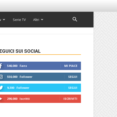
w
Serie TV
Altri
EGUICI SUI SOCIAL
540,000
Fans
MI PIACE
550,000
Follower
SEGUI
9,300
Follower
SEGUI
290,000
Iscritti
ISCRIVITI