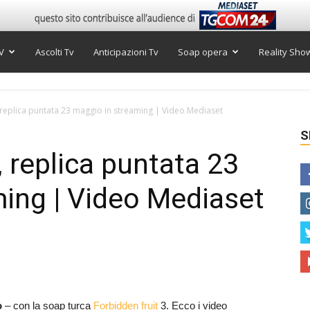
V
Ascolti Tv
Anticipazioni Tv
Soap opera
Reality Sho
, replica puntata 23 maggio in streaming | Video Mediaset
S
, replica puntata 23
ing | Video Mediaset
o
– con la soap turca
Forbidden fruit
3. Ecco i video