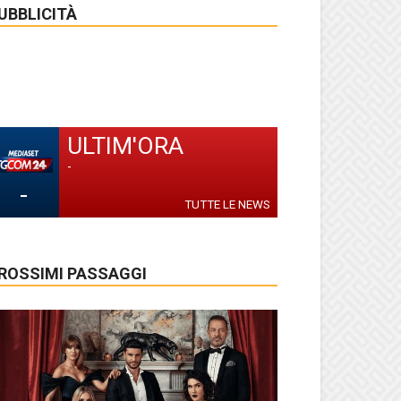
UBBLICITÀ
ULTIM'ORA
-
-
TUTTE LE NEWS
ROSSIMI PASSAGGI