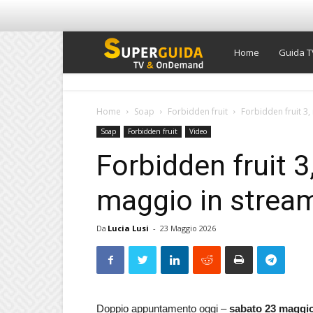
Super
Home
Guida T
Guida
Home
Soap
Forbidden fruit
Forbidden fruit 3
Soap
Forbidden fruit
Video
TV
Forbidden fruit 3
maggio in stream
Da
Lucia Lusi
-
23 Maggio 2026
Doppio appuntamento oggi –
sabato 23 maggi