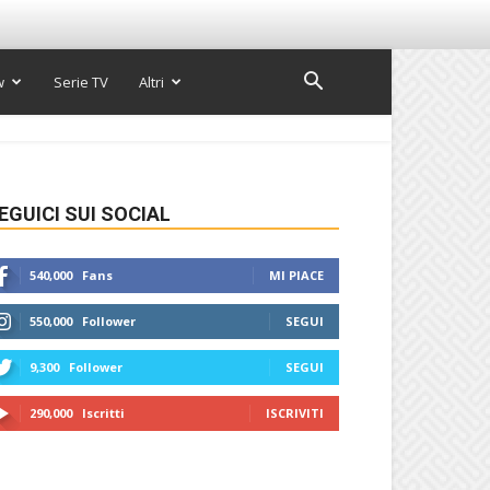
w
Serie TV
Altri
EGUICI SUI SOCIAL
540,000
Fans
MI PIACE
550,000
Follower
SEGUI
9,300
Follower
SEGUI
290,000
Iscritti
ISCRIVITI