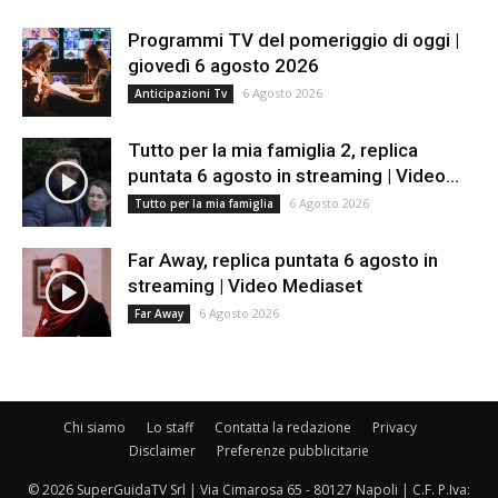
Programmi TV del pomeriggio di oggi |
giovedì 6 agosto 2026
6 Agosto 2026
Anticipazioni Tv
Tutto per la mia famiglia 2, replica
puntata 6 agosto in streaming | Video...
6 Agosto 2026
Tutto per la mia famiglia
Far Away, replica puntata 6 agosto in
streaming | Video Mediaset
6 Agosto 2026
Far Away
Chi siamo
Lo staff
Contatta la redazione
Privacy
Disclaimer
Preferenze pubblicitarie
© 2026 SuperGuidaTV Srl | Via Cimarosa 65 - 80127 Napoli | C.F. P.Iva: