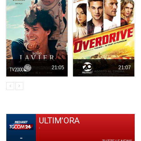
21:05
21:07
ULTIM'ORA
-
-