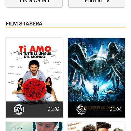
Lista Canali
Film in Tv
FILM STASERA
21:02
21:04