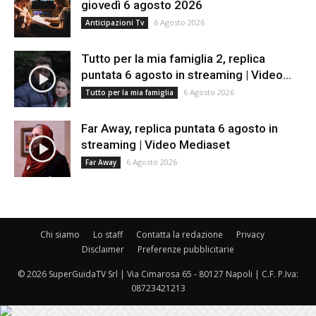
giovedì 6 agosto 2026
6 Agosto 2026
Anticipazioni Tv
Tutto per la mia famiglia 2, replica
puntata 6 agosto in streaming | Video...
6 Agosto 2026
Tutto per la mia famiglia
Far Away, replica puntata 6 agosto in
streaming | Video Mediaset
6 Agosto 2026
Far Away
Chi siamo
Lo staff
Contatta la redazione
Privacy
Disclaimer
Preferenze pubblicitarie
© 2026 SuperGuidaTV Srl | Via Cimarosa 65 - 80127 Napoli | C.F. P.Iva:
08723421213