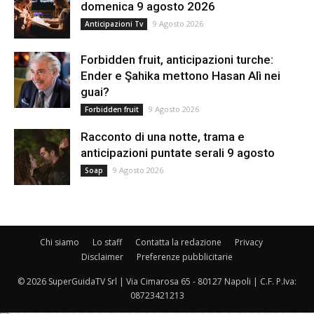
domenica 9 agosto 2026
9 Agosto 2026
Anticipazioni Tv
Forbidden fruit, anticipazioni turche:
Ender e Şahika mettono Hasan Alì nei
guai?
9 Agosto 2026
Forbidden fruit
Racconto di una notte, trama e
anticipazioni puntate serali 9 agosto
9 Agosto 2026
Soap
Chi siamo
Lo staff
Contatta la redazione
Privacy
Disclaimer
Preferenze pubblicitarie
© 2026 SuperGuidaTV Srl | Via Cimarosa 65 - 80127 Napoli | C.F. P.Iva:
08723421213