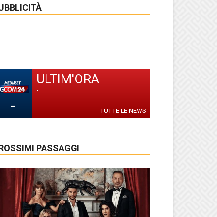
UBBLICITÀ
ULTIM'ORA
-
-
TUTTE LE NEWS
ROSSIMI PASSAGGI