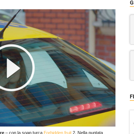
G
F
re
– con la soap turca
Forbidden fruit
2. Nella puntata