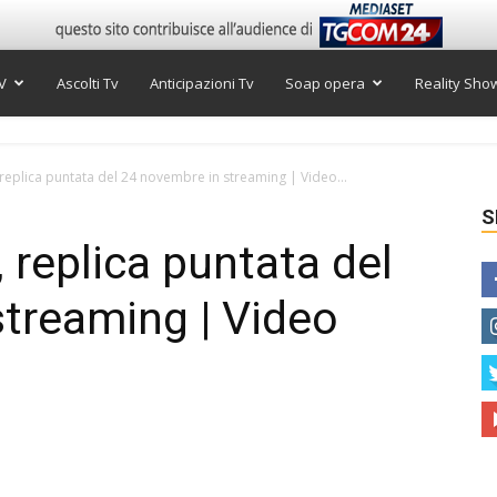
V
Ascolti Tv
Anticipazioni Tv
Soap opera
Reality Sho
 replica puntata del 24 novembre in streaming | Video...
S
, replica puntata del
treaming | Video