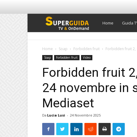
Super
Home
Guida T
Guida
Home
Soap
Forbidden fruit
Forbidden fruit 2,
Soap
Forbidden fruit
Video
TV
Forbidden fruit 2
24 novembre in s
Mediaset
Da
Lucia Lusi
-
24 Novembre 2025