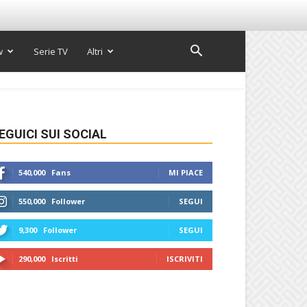
w
Serie TV
Altri
EGUICI SUI SOCIAL
540,000
Fans
MI PIACE
550,000
Follower
SEGUI
9,300
Follower
SEGUI
290,000
Iscritti
ISCRIVITI