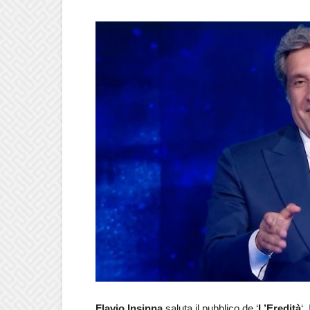
Flavio Insinna
saluta il pubblico de ‘
L’Eredità
‘.