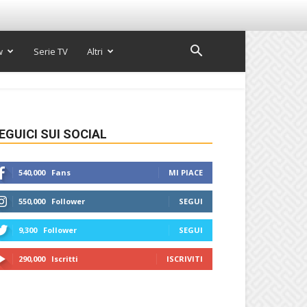
w
Serie TV
Altri
EGUICI SUI SOCIAL
540,000
Fans
MI PIACE
550,000
Follower
SEGUI
9,300
Follower
SEGUI
290,000
Iscritti
ISCRIVITI