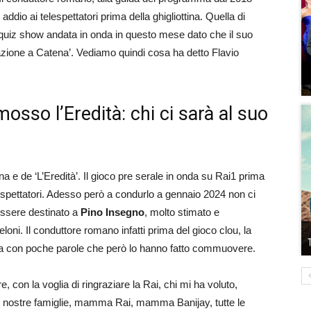
addio ai telespettatori prima della ghigliottina. Quella di
 quiz show andata in onda in questo mese dato che il suo
azione a Catena’. Vediamo quindi cosa ha detto Flavio
osso l’Eredità: chi ci sarà al suo
na e de ‘L’Eredità’. Il gioco pre serale in onda su Rai1 prima
elespettatori. Adesso però a condurlo a gennaio 2024 non ci
 essere destinato a
Pino Insegno
, molto stimato e
oni. Il conduttore romano infatti prima del gioco clou, la
casa con poche parole che però lo hanno fatto commuovere.
re, con la voglia di ringraziare la Rai, chi mi ha voluto,
 le nostre famiglie, mamma Rai, mamma Banijay, tutte le