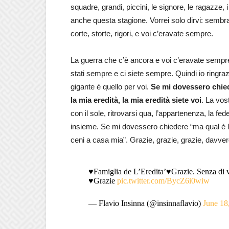
squadre, grandi, piccini, le signore, le ragazze, 
anche questa stagione. Vorrei solo dirvi: sembra 
corte, storte, rigori, e voi c’eravate sempre.
La guerra che c’è ancora e voi c’eravate sempre. 
stati sempre e ci siete sempre. Quindi io ringrazio
gigante è quello per voi.
Se mi dovessero chiede
la mia eredità, la mia eredità siete voi
. La vos
con il sole, ritrovarsi qua, l’appartenenza, la fedel
insieme. Se mi dovessero chiedere “ma qual è la t
ceni a casa mia”. Grazie, grazie, grazie, davvero
♥️Famiglia de L’Eredita’♥️Grazie. Senza di vo
♥️Grazie
pic.twitter.com/BycZ6i0wiw
— Flavio Insinna (@insinnaflavio)
June 18