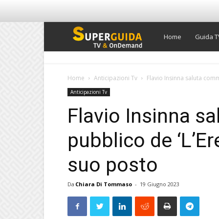
Super
Home
Guida T
Guida
Home
Anticipazioni Tv
Flavio Insinna saluta commos
Anticipazioni Tv
TV
Flavio Insinna s
pubblico de ‘L’Ere
suo posto
Da
Chiara Di Tommaso
-
19 Giugno 2023