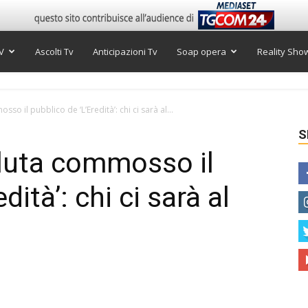
V
Ascolti Tv
Anticipazioni Tv
Soap opera
Reality Sho
so il pubblico de ‘L’Eredità’: chi ci sarà al...
S
aluta commosso il
dità’: chi ci sarà al