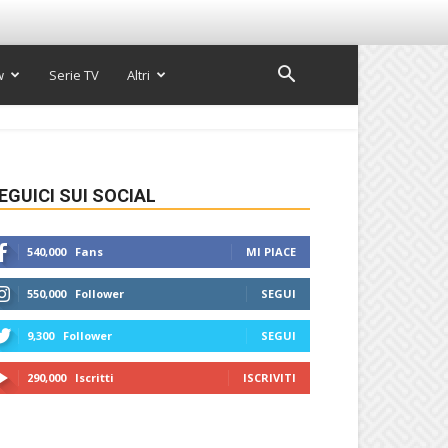
w
Serie TV
Altri
EGUICI SUI SOCIAL
540,000
Fans
MI PIACE
550,000
Follower
SEGUI
9,300
Follower
SEGUI
290,000
Iscritti
ISCRIVITI