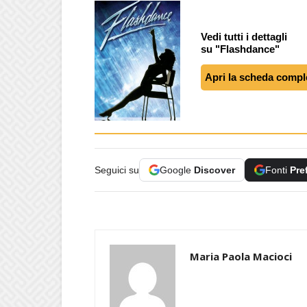
Vedi tutti i dettagli
su "Flashdance"
Apri la scheda compl
Seguici su
Google
Discover
Fonti
Pre
Maria Paola Macioci