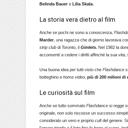
Belinda Bauer
e
Lilia Skala.
La storia vera dietro al film
Anche se pochi ne sono a conoscenza,
Flashd
Marder
, una ragazza che di giorno lavorava com
strip club
di Toronto, il
Gimlets.
Nel 1982 la don
acconsentì a cedere i diritti affinché la sua vit
Una buona idea per tutti visto che
Flashdance
si
botteghino e
home video,
più di 200 milioni di 
Le curiosità sul film
Anche se tutto sommato
Flashdance
si regge s
originale, non solo riscosse un successo strepi
considerato un vero e proprio
cult
del genere. Si
l’amore trionfa e il lieto fine fa bene al cuore. Ino