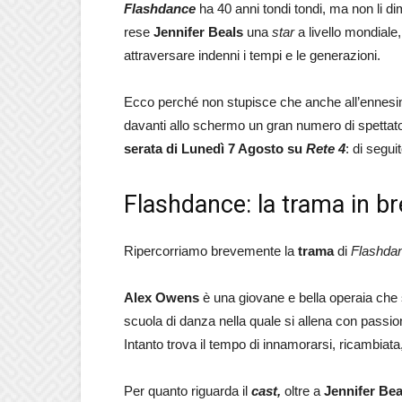
Flashdance
ha 40 anni tondi tondi, ma non li di
rese
Jennifer Beals
una
star
a livello mondiale
attraversare indenni i tempi e le generazioni.
Ecco perché non stupisce che anche all’ennesi
davanti allo schermo un gran numero di spettato
serata di Lunedì 7 Agosto su
Rete
4
: di segui
Flashdance: la trama in bre
Ripercorriamo brevemente la
trama
di
Flashda
Alex Owens
è una giovane e bella operaia che si
scuola di danza nella quale si allena con passio
Intanto trova il tempo di innamorarsi, ricambiata
Per quanto riguarda il
cast,
oltre a
Jennifer Bea