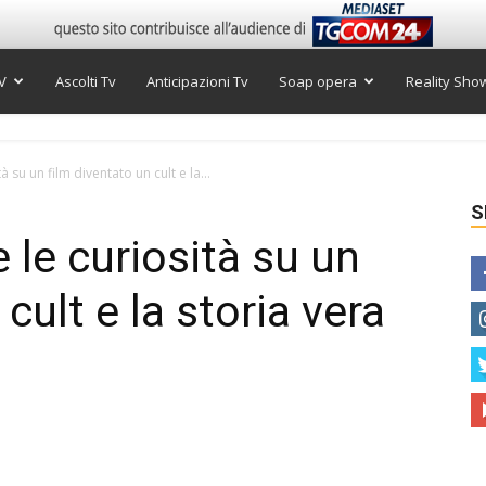
V
Ascolti Tv
Anticipazioni Tv
Soap opera
Reality Sho
à su un film diventato un cult e la...
S
 le curiosità su un
cult e la storia vera