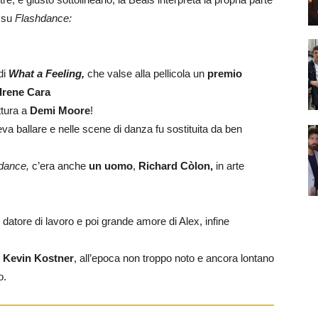
su
Flashdance:
di
What a Feeling,
che valse alla pellicola un
premio
Irene Cara
ittura a
Demi Moore
!
va ballare e nelle scene di danza fu sostituita da ben
dance,
c’era anche
un uomo
,
Richard Còlon,
in arte
datore di lavoro e poi grande amore di Alex, infine
o
Kevin Kostner
, all’epoca non troppo noto e ancora lontano
o.