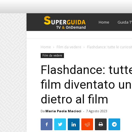
Super
Home
Guida T
Guida
Home
Film da vedere
Flashdance: tutte le curiosit
Film da vedere
TV
Flashdance: tutte
film diventato un 
dietro al film
Da
Maria Paola Macioci
-
7 Agosto 2023