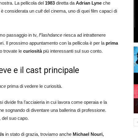
mostra. La pellicola del
1983
diretta da
Adrian Lyne
che
, è considerata un
cult
del cinema, uno di quei film capaci di
mo passaggio in tv,
Flashdance
riesca ad intrattenere
ri. Il prossimo appuntamento con la pellicola è per la
prima
to trovate le
curiosità
più interessanti sul suo conto.
ve e il cast principale
nce
prima di vedere le curiosità.
 divide fra l’acciaieria in cui lavora come operaia e la
ne sognando di diventare una ballerina di professione.
, del suo capo.
ls
in stato di grazia, troviamo anche
Michael Nouri,