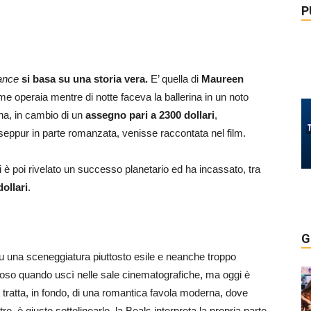
P
ance
si basa su una storia vera.
E’ quella di
Maureen
e operaia mentre di notte faceva la ballerina in un noto
na, in cambio di un
assegno pari a 2300 dollari
,
a, seppur in parte romanzata, venisse raccontata nel film.
 è poi rivelato un successo planetario ed ha incassato, tra
dollari
.
G
u una sceneggiatura piuttosto esile e neanche troppo
toso quando uscì nelle sale cinematografiche, ma oggi è
 tratta, in fondo, di una romantica favola moderna, dove
ltre, è giusto sottolinearlo, la Beals interpreta la propria parte