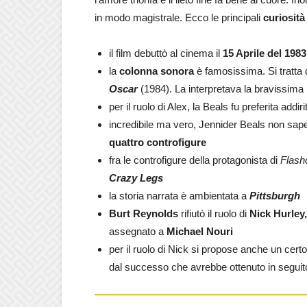
in modo magistrale. Ecco le principali
curiosità
il film debuttò al cinema il
15 Aprile del 1983
la
colonna sonora
è famosissima. Si tratta 
Oscar
(1984). La interpretava la bravissima
per il ruolo di Alex, la Beals fu preferita addir
incredibile ma vero, Jennider Beals non sape
quattro controfigure
fra le controfigure della protagonista di
Flash
Crazy Legs
la storia narrata è ambientata a
Pittsburgh
Burt Reynolds
rifiutò il ruolo di
Nick Hurley,
assegnato a
Michael Nouri
per il ruolo di Nick si propose anche un cert
dal successo che avrebbe ottenuto in seguit